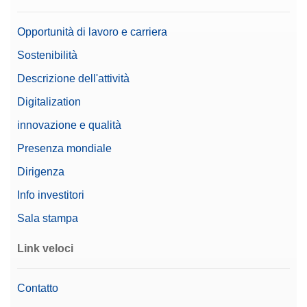
Richiedere Offerta
Opportunità di lavoro e carriera
Sostenibilità
Descrizione dell'attività
Display Ausiliario Bilancia Lab
Digitalization
Display LCD retroilluminato alimentato dalla
innovazione e qualità
bilancia; interfaccia RS232
N. di materiale:
12122381
Presenza mondiale
Dirigenza
Richiedere Offerta
Info investitori
Sala stampa
Dispositivo Antifurto
Link veloci
È possibile fissare lo strumento con questo cavo in
acciaio rivestito dotato di chiusura rimovibile e
Contatto
meccanismo con barra a T per una protezione