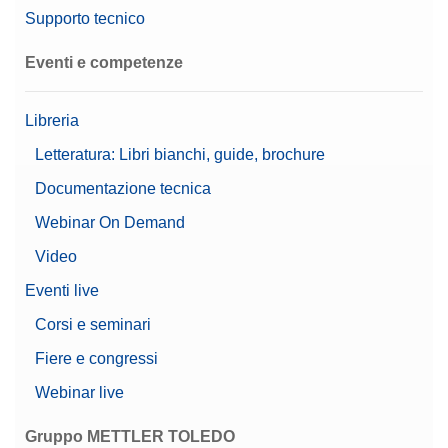
Supporto tecnico
Richiedere Offerta
Eventi e competenze
Libreria
Cavo USB TO RS232 CONVERTER,FTDI
Letteratura: Libri bianchi, guide, brochure
N. di materiale:
64088427
Documentazione tecnica
Richiedere Offerta
Webinar On Demand
Video
Eventi live
CPL,5000G, 200G,ASTM,4,4,C
Corsi e seminari
CarePac® di grandi dimensioni 5.000 g/200 g di
Fiere e congressi
classe ASTM 4 completo di accessori per la
manipolazione e per la pulizia e di certificato di
Webinar live
taratura
N. di materiale:
11123111
Gruppo METTLER TOLEDO