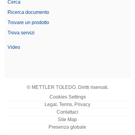
Cerca
affidabile. Include due chiavi per una maggiore
praticità e offre sicurezza duratura e di facile utilizzo
Ricerca documento
su cui fare affidamento ogni giorno.
Trovare un prodotto
N. di materiale:
11600361
Trova servizi
Richiedere Offerta
Video
Lab Equip Acc Stampante RS-P25/00
Stampante ad aghi, interfaccia RS232, velocità di
stampa 2,3 righe al secondo, riconoscimento
© METTLER TOLEDO. Diritti riservati.
automatico della configurazione
Cookies Settings
N. di materiale:
30702967
Legal, Terms, Privacy
Contattaci
Richiedere Offerta
Site Map
Presenza globale