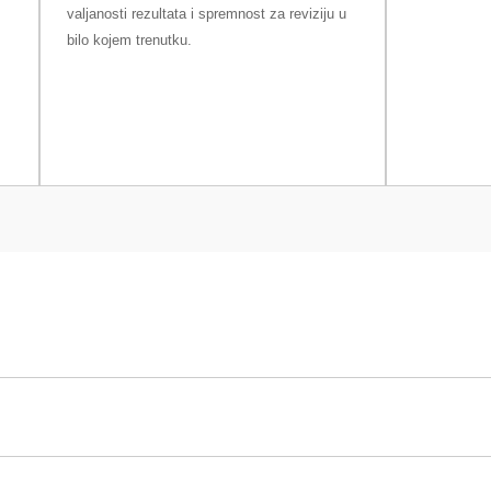
valjanosti rezultata i spremnost za reviziju u
bilo kojem trenutku.
S/M
4,1 kg
efraktometre Excellence