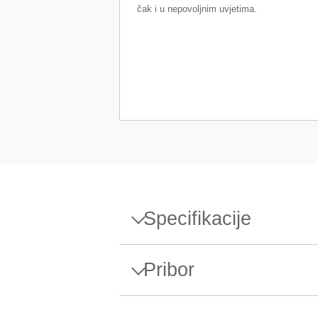
čak i u nepovoljnim uvjetima.
Specifikacije
Specifikacije - Vaga XPR4002
Pribor
Maksimalni kapacitet
Dodaci i potrošni materijal za r