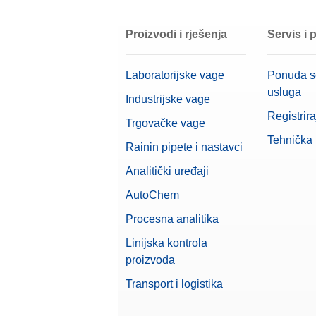
Beta (Precizan raspon)
Proizvodi i rješenja
Servis i
Dimenzije mjerne plohe (ŠxD)
Linija vaga
Laboratorijske vage
Ponuda s
usluga
Vrsta vage
Industrijske vage
Registrira
Trgovačke vage
Veličina Terminala
Tehnička
Rainin pipete i nastavci
Preporučeno za kontrolu kvalitete 
Analitički uređaji
Kapacitet
AutoChem
Preporučeno za biofarmaceutske p
Procesna analitika
Veličina vage (dubina)
Linijska kontrola
proizvoda
Alfa (Precizan raspon)
Transport i logistika