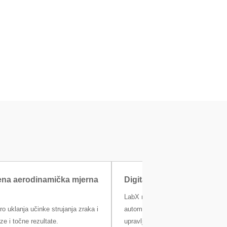
ena aerodinamička mjerna
Digitalizirajte se LabX sof
LabX nudi zaslonsko navođenje kor
 uklanja učinke strujanja zraka i
automatsku dokumentaciju i središ
ze i točne rezultate.
upravljanje korisnicima i zadacima.