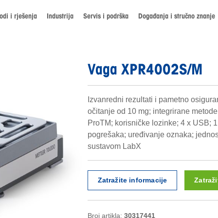
odi i rješenja
Industrija
Servis i podrška
Događanja i stručno znanje
Vaga XPR4002S/M
Izvanredni rezultati i pametno osiguran
očitanje od 10 mg; integrirane metode
ProTM; korisničke lozinke; 4 x USB; 
pogrešaka; uređivanje oznaka; jednos
sustavom LabX
Zatražite informacije
Zatraž
Broj artikla:
30317441