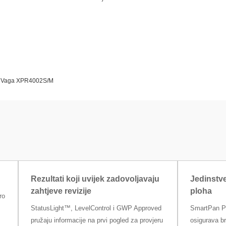
Vaga XPR4002S/M
Rezultati koji uvijek zadovoljavaju
Jedinstv
zahtjeve revizije
ploha
ro
StatusLight™, LevelControl i GWP Approved
SmartPan Pro
pružaju informacije na prvi pogled za provjeru
osigurava br