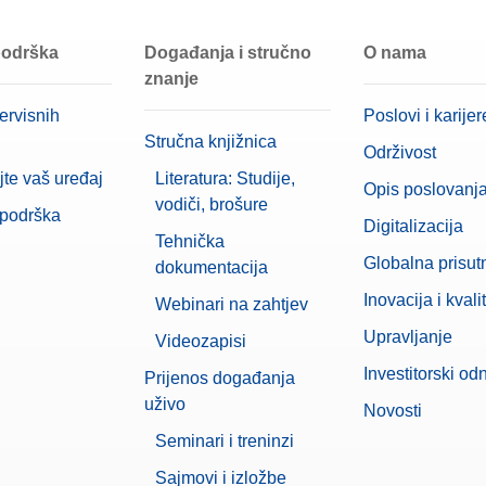
0,00001503 g
 podrška
Događanja i stručno
O nama
203 mm x 170 mm
znanje
XPR
ervisnih
Poslovi i karijer
Stručna knjižnica
Tehnička vaga
Održivost
jte vaš uređaj
Literatura: Studije,
Opis poslovanj
7 inča
vodiči, brošure
 podrška
Digitalizacija
hrane
Da
Tehnička
Globalna prisut
dokumentacija
4 100 g
Inovacija i kvali
Webinari na zahtjev
rimjene
Da
Upravljanje
Videozapisi
411 mm
Investitorski od
Prijenos događanja
uživo
Novosti
0,00909212 g
Seminari i treninzi
Podržava 21 CFR dio 11 (LabX kom
Sajmovi i izložbe