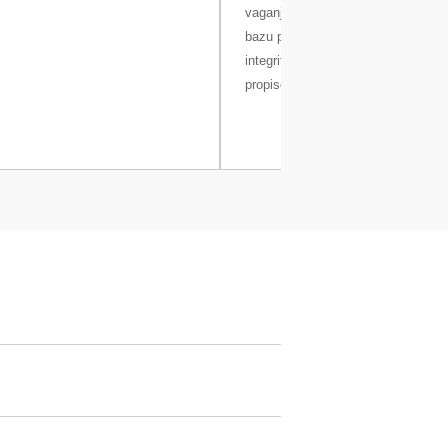
vaganja i metapodaci spremaju se 
bazu podataka, čime se osigurava s
integritet podataka i postupanje u 
propisom 21 CFR, dio 11.