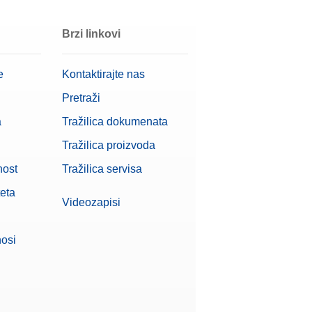
Brzi linkovi
e
Kontaktirajte nas
Pretraži
a
Tražilica dokumenata
Tražilica proizvoda
nost
Tražilica servisa
teta
Videozapisi
nosi
patibilan)