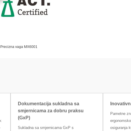
Precizna vaga MX6001
Dokumentacija sukladna sa
Inovativn
smjernicama za dobru praksu
Pametne zn
(GxP)
k
ergonomsko 
e
Sukladna sa smjernicama GxP s
osiguranja k