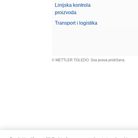
Broj art
Linijska kontrola
proizvoda
Dust 
Transport i logistika
Potpuni
Broj art
Foot 
Pritisk
© METTLER TOLEDO. Sva prava pridržana.
ili dod
Broj art
P-52R
Matričn
Broj art
Pisač
Matričn
Broj art