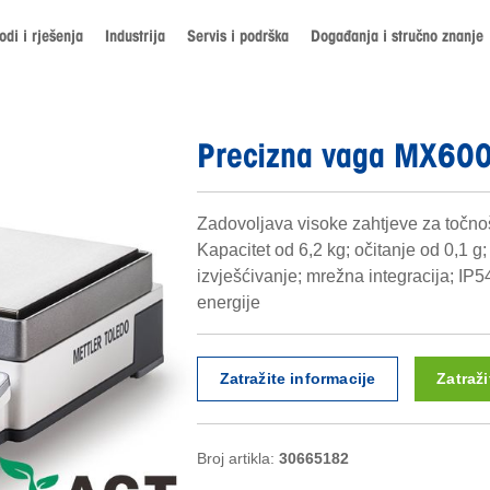
odi i rješenja
Industrija
Servis i podrška
Događanja i stručno znanje
Precizna vaga MX60
Zadovoljava visoke zahtjeve za točnoš
Kapacitet od 6,2 kg; očitanje od 0,1 g
izvješćivanje; mrežna integracija; IP5
energije
Zatražite informacije
Zatraž
Broj artikla:
30665182