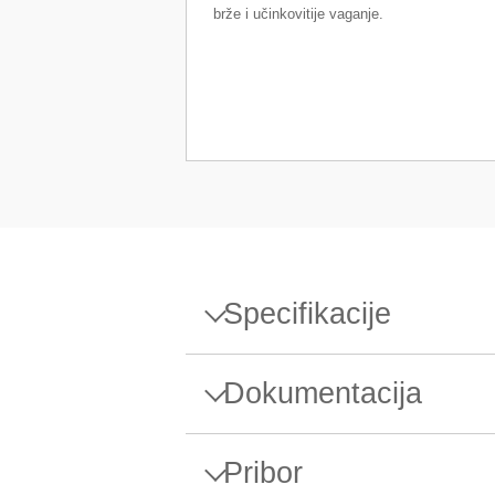
brže i učinkovitije vaganje.
Specifikacije
Specifikacije - Precizna vag
Dokumentacija
Maksimalni kapacitet
Pribor
Očitanje
Letak proizvoda