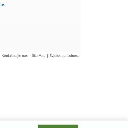
nosi
Zatražite
ponudu
Zatražite
postavljanje na nulu
|
Kontaktirajte nas
|
Site Map
|
Svjetska prisutnost
ponudu
Zatražite
thernet sučelja.
ponudu
Zatražite
avki
ponudu