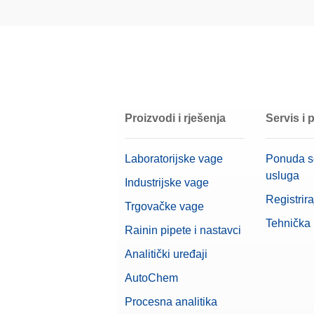
Cable
This reference manual contains a full d
Sučelja
balances.
Priklju
Broj art
Linija vaga
Cable
Priklju
Vrsta vage
Broj art
Proizvodi i rješenja
Servis i
Alfa (Precizan raspon)
Cabl
Laboratorijske vage
Ponuda s
Level
Broj art
usluga
Industrijske vage
Registrira
Trgovačke vage
Karakteristike
CareP
Tehnička
Rainin pipete i nastavci
CarePac
Broj art
Klasa
Analitički uređaji
AutoChem
Zaslon
CPL,5
Procesna analitika
CarePac