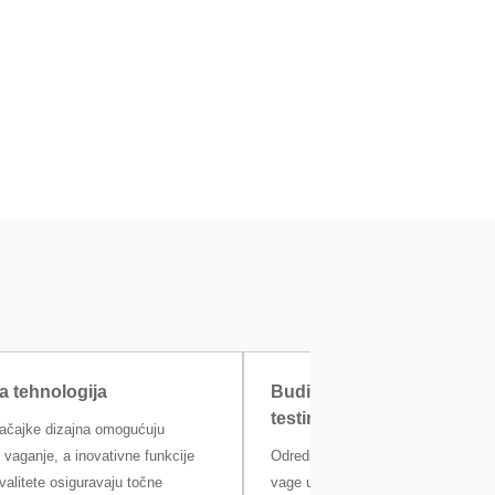
a tehnologija
Budite u toku s rutinskim
testiranjem
ačajke dizajna omogućuju
vaganje, a inovativne funkcije
Odredite vlastiti raspored rutinskog
valitete osiguravaju točne
vage u skladu s internim zahtjevi