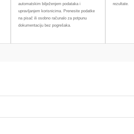
automatskim bilježenjem podataka i
rezultate.
upravljanjem korisnicima. Prenesite podatke
na pisač ili osobno računalo za potpunu
dokumentaciju bez pogrešaka.
a MX6001
6,2 kg
0,1 g