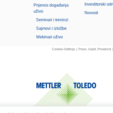
ikla:
11123111
Investitorski od
Prijenos događanja
uživo
Novosti
Cover Low MX, MR, MA w/o. DS
Seminari i treninzi
 pokrov za vagu za vage MX, MR i MA bez štitnika od propuha
ikla:
30893019
Sajmovi i izložbe
Webinari uživo
Pedal
anjem nožne papučice izvodite radnje na vagi kao što su otvaranje vrata, tariranje, 
Cookies Settings
|
Pravo, Uvjeti, Privatnost
avanje rezultata. Može se priključiti putem USB-A.
ikla:
30312558
UE pisač
i pisač P-52RUE podržava ispis na papiru. Može se povezati putem RS232, USB i E
ikla:
30237290
 USB-P25/00
i pisač, USB sučelje, brzina ispisa 2,3 retka u sekundi, otkrivanje automatskih post
ikla:
30702998