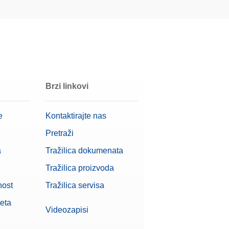
Zatražite
ponudu
Zatražite
ponudu
Brzi linkovi
e
Kontaktirajte nas
Zatražite
ponudu
Pretraži
a
Tražilica dokumenata
Zatražite
alibraciji
Tražilica proizvoda
ponudu
nost
Tražilica servisa
teta
ir
Videozapisi
Zatražite
katom o kalibraciji
ponudu