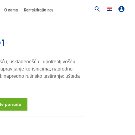
O nama
Kontaktirajte nas
01
ću, usklađenošću i upotrebljivošću.
; upravljanje korisnicima; napredno
4; napredno rutinsko testiranje; ušteda
ite ponudu