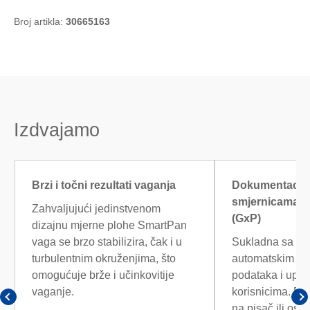
Broj artikla:
30665163
Izdvajamo
Brzi i točni rezultati vaganja
Dokumentacija
smjernicama z
Zahvaljujući jedinstvenom
(GxP)
dizajnu mjerne plohe SmartPan
vaga se brzo stabilizira, čak i u
Sukladna sa sm
turbulentnim okruženjima, što
automatskim bi
omogućuje brže i učinkovitije
podataka i upra
vaganje.
korisnicima. Pr
na pisač ili os