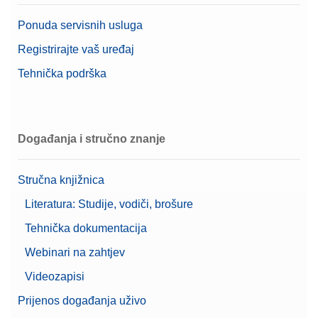
Broj artikla:
30893021
Karakteristike
Upravljanje korisnicima
Ponuda servisnih usluga
Upute za niveliranje
Registrirajte vaš uređaj
Zatražite ponudu
7" TFT zaslon u boji osjetljiv
Zaslon
Tehnička podrška
na dodir
Očitanje (certificirano)
0,01 g
Cable MX, MR USB-C (m) – USB-A (m)
Događanja i stručno znanje
Priključni kabel USB-C na USB-A; duljina 1,5 m
Broj artikla:
30893022
Stručna knjižnica
Zatražite ponudu
Literatura: Studije, vodiči, brošure
Tehnička dokumentacija
Webinari na zahtjev
Cable USB TO RS232
Videozapisi
CONVERTER,FTDI
Prijenos događanja uživo
Broj artikla:
64088427