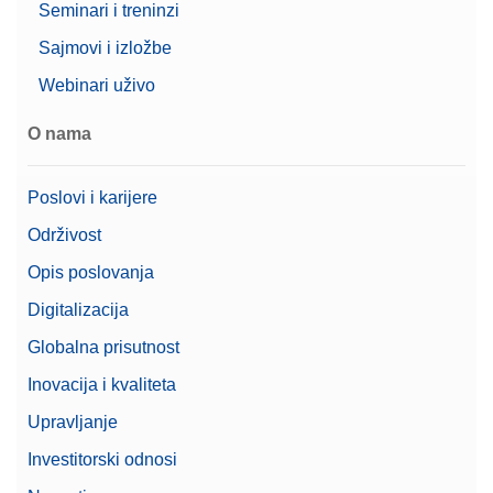
Seminari i treninzi
Sajmovi i izložbe
Zatražite ponudu
Webinari uživo
O nama
CarePac 1000g F2 / 50g F2 Cal
CarePac® Medium 1000g F2 / 50g F2, s opremom
Poslovi i karijere
za rukovanje i čišćenje te certifikatom o kalibraciji
Održivost
Broj artikla:
11123008
Opis poslovanja
Zatražite ponudu
Digitalizacija
Globalna prisutnost
Inovacija i kvaliteta
CPM,1000G, 50G, ASTM,1,1,C
Upravljanje
CarePac® medium 1000 g/50 g razreda ASTM 1, s
Investitorski odnosi
opremom za rukovanje i čišćenje te certifikatom o
kalibraciji