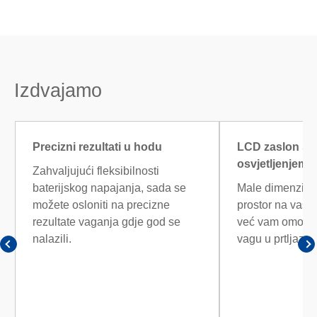
Izdvajamo
Precizni rezultati u hodu
LCD zaslon s 
osvjetljenjem
Zahvaljujući fleksibilnosti
baterijskog napajanja, sada se
Male dimenzije
možete osloniti na precizne
prostor na vaše
rezultate vaganja gdje god se
već vam omoguć
nalazili.
vagu u prtljazi.