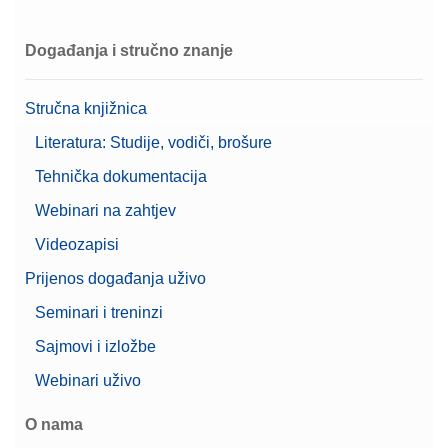
Događanja i stručno znanje
Cable USB TO RS232
CONVERTER,FTDI
Stručna knjižnica
Broj artikla:
64088427
Literatura: Studije, vodiči, brošure
Zatražite ponudu
Tehnička dokumentacija
Webinari na zahtjev
Videozapisi
CarePac 5000g F2 / 200g F2 Cal
Prijenos događanja uživo
CarePac® Large 5000g F2 / 200g F2, s opremom
Seminari i treninzi
za rukovanje i čišćenje te certifikatom o kalibraciji
Sajmovi i izložbe
Broj artikla:
11123011
Webinari uživo
Zatražite ponudu
O nama