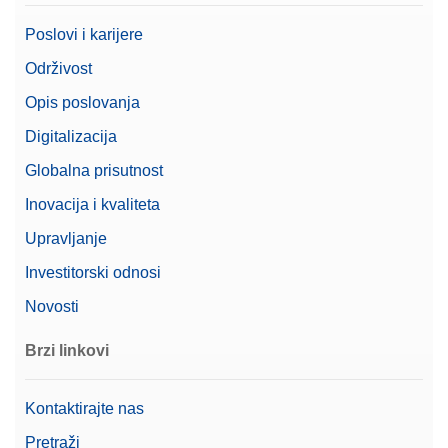
Poslovi i karijere
CPL,5000G, 200G,ASTM,4,4,C
Održivost
CarePac® large 5000 g/200 g razreda ASTM 4, s
Opis poslovanja
opremom za rukovanje i čišćenje te certifikatom o
kalibraciji
Digitalizacija
Broj artikla:
11123111
Globalna prisutnost
Inovacija i kvaliteta
Zatražite ponudu
Upravljanje
Investitorski odnosi
Dust Cover MA Mini
Novosti
Potpuni poklopac vage za upotrebu s kompaktnim
Brzi linkovi
vagama MA
Broj artikla:
30893020
Kontaktirajte nas
Zatražite ponudu
Pretraži