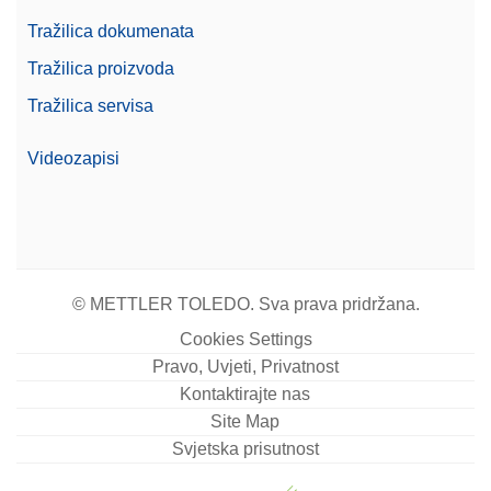
Tražilica dokumenata
Tražilica proizvoda
Foot Pedal
Tražilica servisa
Pritiskanjem nožne papučice izvodite radnje na
vagi kao što su otvaranje vrata, tariranje,
Videozapisi
postavljanje na nulu ili dodavanje rezultata. Može
se priključiti putem USB-A.
Broj artikla:
30312558
Zatražite ponudu
© METTLER TOLEDO. Sva prava pridržana.
Cookies Settings
Pravo, Uvjeti, Privatnost
Pisač RS-P25/00
Kontaktirajte nas
Site Map
Matrični pisač, sučelje RS232, brzina ispisa 2,3
Svjetska prisutnost
retka u sekundi, otkrivanje automatskih postavki
Broj artikla:
30702967