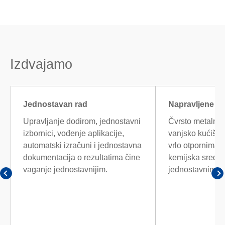
Izdvajamo
Jednostavan rad
Napravljene da
Upravljanje dodirom, jednostavni
Čvrsto metalno p
izbornici, vođenje aplikacije,
vanjsko kućište
automatski izračuni i jednostavna
vrlo otpornima 
dokumentacija o rezultatima čine
kemijska sredst
vaganje jednostavnijim.
jednostavnima z