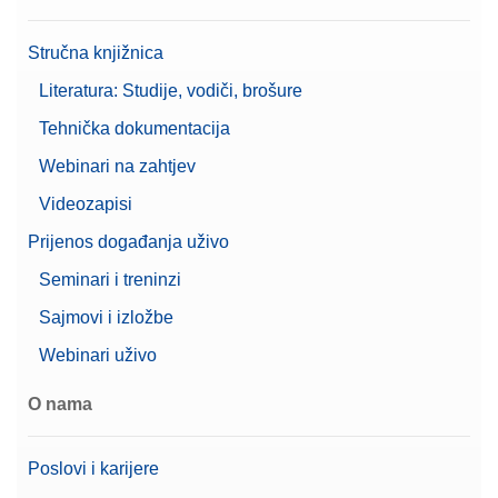
9-pinski muško-ženski kabel RS232 za povezivanje
Stručna knjižnica
vage s pisačem, računalom ili titratorom
Broj artikla:
11101051
Literatura: Studije, vodiči, brošure
Tehnička dokumentacija
Zatražite ponudu
Webinari na zahtjev
Videozapisi
Prijenos događanja uživo
Cable USB TO RS232
Seminari i treninzi
CONVERTER,FTDI
Sajmovi i izložbe
Broj artikla:
64088427
Webinari uživo
Zatražite ponudu
O nama
Poslovi i karijere
CarePac 1000g F2 / 50g F2 Cal