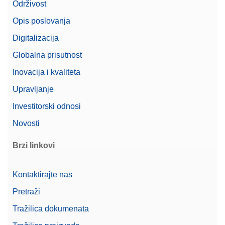
Održivost
CarePac® Medium 1000g F2 / 50g F2, s opremom
Opis poslovanja
za rukovanje i čišćenje te certifikatom o kalibraciji
Broj artikla:
11123008
Digitalizacija
Globalna prisutnost
Zatražite ponudu
Inovacija i kvaliteta
Upravljanje
Investitorski odnosi
CPM,1000G, 50G, ASTM,1,1,C
Novosti
CarePac® medium 1000 g/50 g razreda ASTM 1, s
opremom za rukovanje i čišćenje te certifikatom o
Brzi linkovi
kalibraciji
Broj artikla:
11123108
Kontaktirajte nas
Zatražite ponudu
Pretraži
Tražilica dokumenata