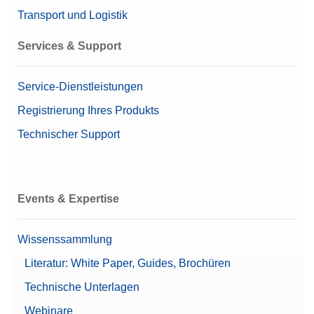
biopharmazeutische Industrie
Transport und Logistik
Waagengröße (Tiefe)
411 mm
Services & Support
Benutzerverwaltung
Nivellierhilfe
Service-Dienstleistungen
Leistungsmerkmale
Passwort-Schutz
Registrierung Ihres Produkts
Unterstützt 21 CFR Part
11 (LabX-kompatibel)
Technischer Support
Waagengröße (Breite)
214 mm
Benutzerrechte
Events & Expertise
Benutzerverwaltung
Unbegrenzte Anzahl an
Benutzern
Wissenssammlung
Linearität ±
0,2 mg
Literatur: White Paper, Guides, Brochüren
Automatische
Technische Unterlagen
Dokumentation
Automatische
Webinare