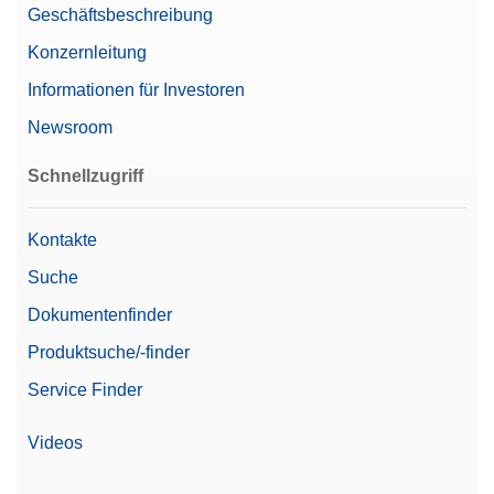
Geschäftsbeschreibung
USB-A (zum Gerät)
USB-B (zum Gerät)
Konzernleitung
Informationen für Investoren
Preis
€€€
Newsroom
Linearität
0,2 mg
Schnellzugriff
Familie
Excellence
Level
Excellence
Kontakte
Wägekonformität mit 21 CFR
Suche
Ja
Part 11
Dokumentenfinder
7 colour TFT touch
Produktsuche/-finder
Anzeige
screen"
Service Finder
Videos