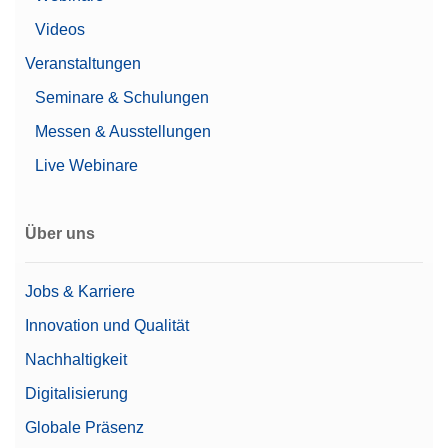
Dokumentation
(Konformität gemäß
Videos
Dokumentationsmöglichkeiten
21 CFR Part 11)
Veranstaltungen
Drucker
Grundlegende
Seminare & Schulungen
elektronische
Dokumentation
Messen & Ausstellungen
Live Webinare
Waagengröße (Höhe)
368 mm
Intern/proFACT
Justierung
Über uns
Advanced
Benutzerverwaltung/Audit
Ja
Jobs & Karriere
Trail
Innovation und Qualität
Einschwingzeit
2 s
Nachhaltigkeit
Bluetooth (optional)
Digitalisierung
Ethernet (LAN)
RS232
Globale Präsenz
Schnittstellen
(integriert/optional)