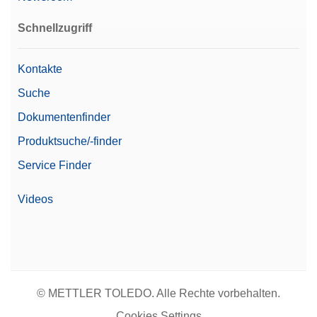
Angebot anfordern
Schnellzugriff
Kontakte
Fußpedal
Suche
Führen Sie Wägeaufgaben, wie das Öffnen von
Dokumentenfinder
Türen, Tarieren, Nullstellen oder Hinzufügen eines
Produktsuche/-finder
Resultats durch Betätigen des Fusspedals durch.
Möglicher Anschluss über USB-A.
Service Finder
Artikelnummer:
30312558
Videos
Angebot anfordern
Gewicht 10g F2 PL C E
© METTLER TOLEDO. Alle Rechte vorbehalten.
Einzel-Knopfgewicht der OIML-Klasse F2 mit
Cookies Settings