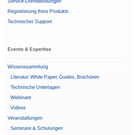
Service-Dienstleistungen
Registrierung Ihres Produkts
Technischer Support
Cable MX, MR USB-A (f) – USB-C (m)
USB-A-zu-USB-C-Anschlusskabel, 0,16 m Länge
Artikelnummer:
30893021
Events & Expertise
Angebot anfordern
Wissenssammlung
Literatur: White Paper, Guides, Brochüren
CarePac OIML 10g/200g F2 Cal
Technische Unterlagen
CarePac® Klein 200 g F2/10 g F2, inklusive
Webinare
Zubehör zur Handhabung und Reinigung und
Videos
Kalibrierzertifikat
Veranstaltungen
Artikelnummer:
30550614
Seminare & Schulungen
Angebot anfordern