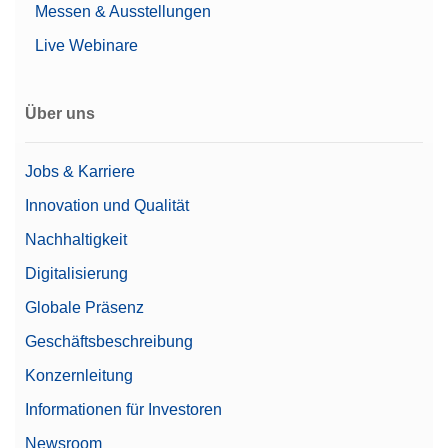
Messen & Ausstellungen
Live Webinare
CPS,200G,10G, ASTM,1,1,C
Über uns
CarePac® Klein 200 g/10 g ASTM 1, inklusive
Zubehör zur Handhabung und Reinigung sowie ein
Kalibrierzertifikat
Jobs & Karriere
Artikelnummer:
11123101
Innovation und Qualität
Nachhaltigkeit
Angebot anfordern
Digitalisierung
Globale Präsenz
Geschäftsbeschreibung
Dust Cover Low MX, MR, MA w/o. DS
Konzernleitung
Komplette Waagenabdeckung zur Verwendung mit
MX-, MR- und MA-Waagen ohne Windschutz
Informationen für Investoren
Artikelnummer:
30893019
Newsroom