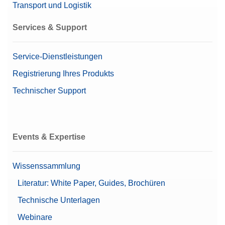
Transport und Logistik
Kalibrierungszertifikat
Artikelnummer:
11123011
Services & Support
Angebot anfordern
Service-Dienstleistungen
Registrierung Ihres Produkts
Technischer Support
CPL,5000G, 200G,ASTM,4,4,C
CarePac® Groß 5000 g/200 g ASTM 4, inklusive
Zubehör zur Handhabung und Reinigung sowie ein
Kalibrierzertifikat
Events & Expertise
Artikelnummer:
11123111
Wissenssammlung
Angebot anfordern
Literatur: White Paper, Guides, Brochüren
Technische Unterlagen
Webinare
Dust Cover MA Mini