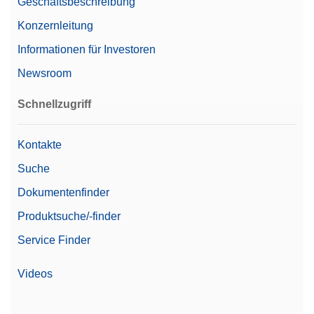
Geschäftsbeschreibung
Konzernleitung
Gewicht 200g F2 PL C E
Informationen für Investoren
Einzel-Knopfgewicht der OIML-Klasse F2 mit
Justierkammer in einer Kunststoffbox, inklusive
Newsroom
Kalibrierzertifikat
Schnellzugriff
Artikelnummer:
30406431
Kontakte
Angebot anfordern
Suche
Dokumentenfinder
Gewicht 5kg F2 PL C E
Produktsuche/-finder
Einzel-Knopfgewicht der OIML-Klasse F2 mit
Service Finder
Justierkammer in einer Kunststoffbox, inklusive
Kalibrierzertifikat
Videos
Artikelnummer:
30406435