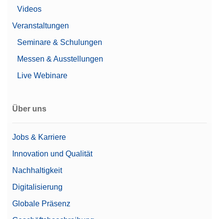
Videos
Komplette Waagenabdeckung für die Verwendung
mit MA-Kompaktwaagen
Veranstaltungen
Artikelnummer:
30893020
Seminare & Schulungen
Messen & Ausstellungen
Angebot anfordern
Live Webinare
Über uns
Fußpedal
Führen Sie Wägeaufgaben, wie das Öffnen von
Türen, Tarieren, Nullstellen oder Hinzufügen eines
Jobs & Karriere
Resultats durch Betätigen des Fusspedals durch.
Innovation und Qualität
Möglicher Anschluss über USB-A.
Nachhaltigkeit
Artikelnummer:
30312558
Digitalisierung
Angebot anfordern
Globale Präsenz