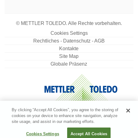
Angebot anfordern
© METTLER TOLEDO. Alle Rechte vorbehalten.
Kabel RS232 (m) – USB-A (m)
Cookies Settings
Rechtliches - Datenschutz - AGB
RS-232/USB-Konverterkabel zum Anschließen
Kontakte
einer Waage (RS-232) an einen USB-Anschluss
Site Map
Artikelnummer:
64088427
Globale Präsenz
Angebot anfordern
Lab equip acc data writer RS-P25/00
By clicking “Accept All Cookies”, you agree to the storing of
Punktmatrixdrucker, RS232-Schnittstelle,
cookies on your device to enhance site navigation, analyze
Druckgeschwindigkeit 2,3 Zeilen pro Sekunde,
site usage, and assist in our marketing efforts.
Erkennung automatischer Einstellungen
Cookies Settings
Accept All Cookies
Artikelnummer:
30702967