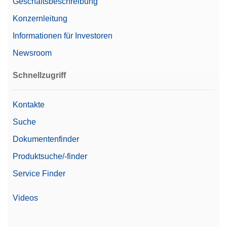
Geschäftsbeschreibung
Konzernleitung
Kabel RS232 (m) – USB-A (m)
Informationen für Investoren
RS-232/USB-Konverterkabel zum Anschließen
Newsroom
einer Waage (RS-232) an einen USB-Anschluss
Schnellzugriff
Artikelnummer:
64088427
Kontakte
Angebot anfordern
Suche
Dokumentenfinder
Lab equip acc data writer RS-P25/00
Produktsuche/-finder
Punktmatrixdrucker, RS232-Schnittstelle,
Service Finder
Druckgeschwindigkeit 2,3 Zeilen pro Sekunde,
Erkennung automatischer Einstellungen
Videos
Artikelnummer:
30702967