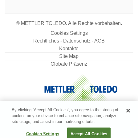
Angebot anfordern
© METTLER TOLEDO. Alle Rechte vorbehalten.
Lab equip acc data writer USB-P25/00
Cookies Settings
Rechtliches - Datenschutz - AGB
Punktmatrixdrucker, USB-Schnittstelle,
Kontakte
Druckgeschwindigkeit 2,3 Zeilen pro Sekunde,
automatische Einstellungserkennung
Site Map
Globale Präsenz
Artikelnummer:
30702998
Angebot anfordern
Schutzhaube MX & Large
By clicking “Accept All Cookies”, you agree to the storing of
cookies on your device to enhance site navigation, analyze
Schutzabdeckung für alle MX-Waagenterminals
site usage, and assist in our marketing efforts.
Artikelnummer:
30706652
Cookies Settings
Accept All Cookies