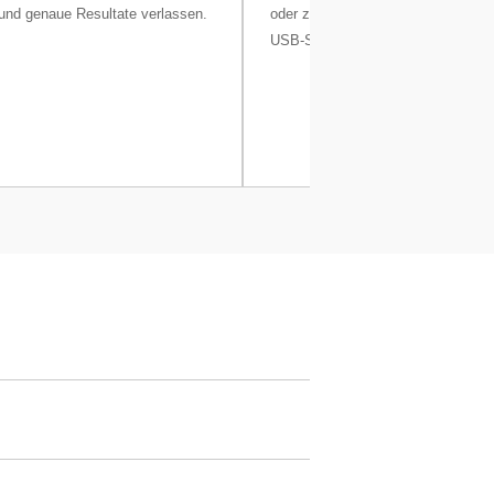
 und genaue Resultate verlassen.
oder zur einfachen Datenübertragu
USB-Speichergerät anschließen.