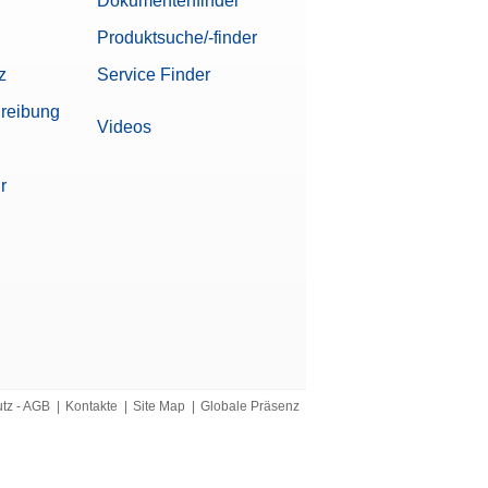
Dokumentenfinder
 Kalibrierzertifikat
anfordern
Produktsuche/-finder
z
Service Finder
Angebot
reibung
 Kalibrierzertifikat
Videos
anfordern
r
Angebot
, PC oder Titrator
anfordern
Angebot
hluss
anfordern
utz - AGB
|
Kontakte
|
Site Map
|
Globale Präsenz
Angebot
 Erkennung
anfordern