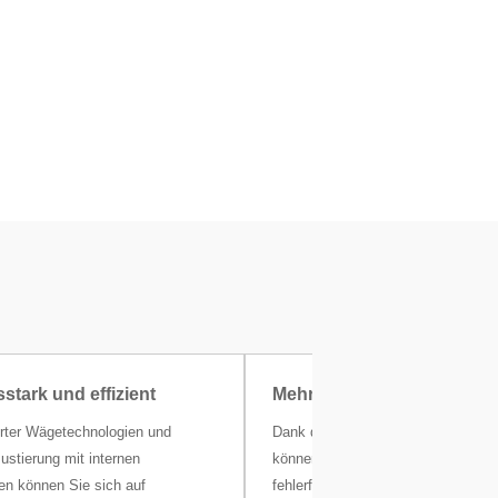
stark und effizient
Mehrere Schnittstellen
ter Wägetechnologien und
Dank der USB-A- und RS232-Schnit
 Justierung mit internen
können Sie Ihre Wägedaten schnel
en können Sie sich auf
fehlerfrei an Drucker oder PCs übe