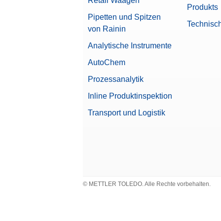
Retail Waagen
Einzel-
Produkts
Artike
Pipetten und Spitzen
Technisc
von Rainin
Gewic
Analytische Instrumente
Einzel-
AutoChem
Artike
Prozessanalytik
Kabel
Inline Produktinspektion
9-polig
Transport und Logistik
Artike
Kabel
RS-232
Artike
© METTLER TOLEDO. Alle Rechte vorbehalten.
Lab e
Punktma
automat