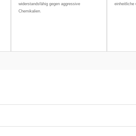
widerstandsfähig gegen aggressive
einheitliche
Chemikalien.
swaage MA203/M
220 g