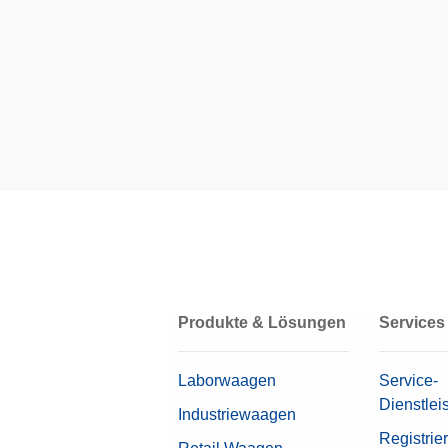
Artike
Waagenreihe
Waagenmodell
CPS,2
CarePa
Waagschalendurchmesser
Kalibrie
Artike
Level
Densi
Leistungsmerkmale
Dichte
der Se
Anzeige
Artike
Ablesbarkeit (zertifiziert)
Fußp
Produkte & Lösungen
Services
Führen 
durch B
Artike
Laborwaagen
Service-
Dienstlei
Industriewaagen
Gewic
Registrie