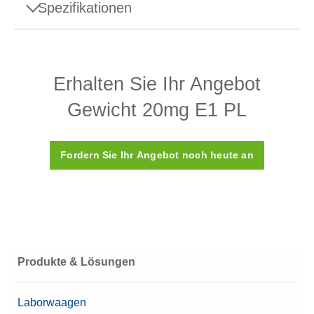
Spezifikationen
Spezifikationen - Gewicht 20mg E1 PL
Erhalten Sie Ihr Angebot
Aufbau
Leiter
Gewicht 20mg E1 PL
Dichte ρ
8.000 (±30) kg/m3
Suszeptibilität X
< 0.02
Fordern Sie Ihr Angebot noch heute an
Kalibrierungszertifikat
Nein
Kunststoffbox (wird
Box
mitgeliefert)
Material
Hochwertiger Stahl
Produkte & Lösungen
OIML-Klasse
E1
Laborwaagen
Nennwert
20 mg