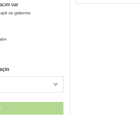
yacım var
espit ve giderme
alın
seçin
t