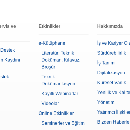
ervis ve
Etkinlikler
Hakkımızda
e-Kütüphane
İş ve Kariyer Ol
 Destek
Literatür: Teknik
Sürdürebilirlik
ın Kaydını
Doküman, Kılavuz,
İş Tanımı
Broşür
Dijitalizasyon
estek
Teknik
Küresel Varlık
Dokümantasyon
Yenilik ve Kalit
Kayıtlı Webinarlar
Yönetim
Videolar
Yatırımcı İlişkiler
Online Etkinlikler
Bizden Haberle
Seminerler ve Eğitim