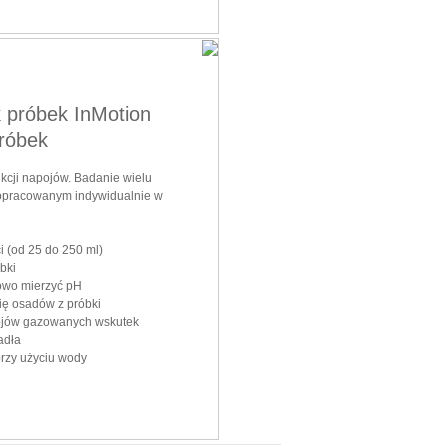
 próbek InMotion
róbek
kcji napojów. Badanie wielu
e opracowanym indywidualnie w
i (od 25 do 250 ml)
bki
owo mierzyć pH
ię osadów z próbki
ojów gazowanych wskutek
adła
rzy użyciu wody