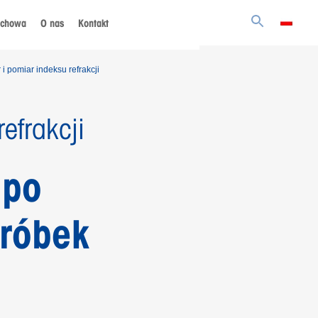
achowa
O nas
Kontakt
i pomiar indeksu refrakcji
efrakcji
 po
próbek