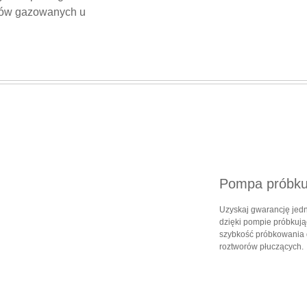
jów gazowanych u
Pompa próbku
Uzyskaj gwarancję jed
dzięki pompie próbkuj
szybkość próbkowania 
roztworów płuczących.