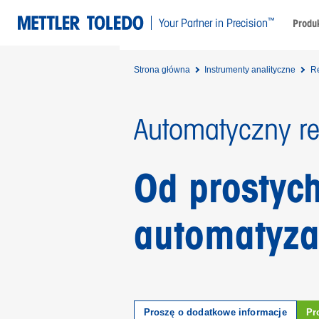
™
Your Partner in Precision
Produk
Strona główna
Instrumenty analityczne
Re
Automatyczny ref
Od prostyc
automatyza
Proszę o dodatkowe informacje
Pr