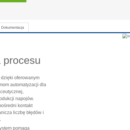
Dokumentacja
 procesu
y dzięki oferowanym
m automatyzacji dla
ceutycznej,
odukcji napojów.
ośredni kontakt
nicza liczbę błędów i
.
 system pomaga