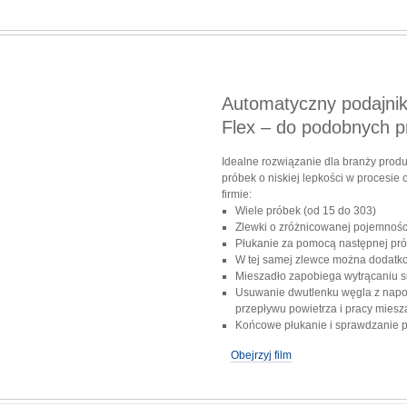
Automatyczny podajnik
Flex – do podobnych p
Idealne rozwiązanie dla branży produ
próbek o niskiej lepkości w procesi
firmie:
Wiele próbek (od 15 do 303)
Zlewki o zróżnicowanej pojemnośc
Płukanie za pomocą następnej pró
W tej samej zlewce można dodatk
Mieszadło zapobiega wytrącaniu s
Usuwanie dwutlenku węgla z nap
przepływu powietrza i pracy miesz
Końcowe płukanie i sprawdzanie p
Obejrzyj film