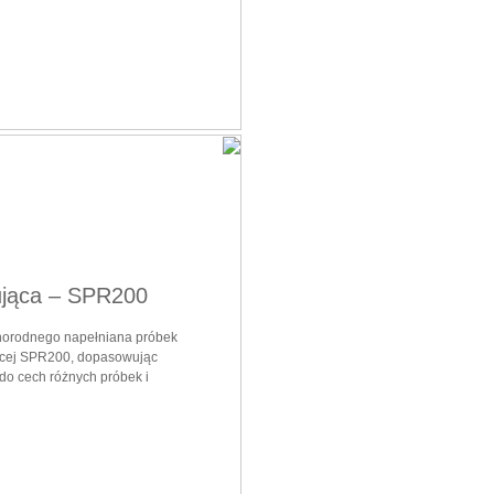
jąca – SPR200
norodnego napełniana próbek
ącej SPR200, dopasowując
do cech różnych próbek i