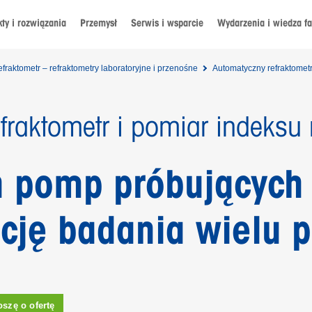
ty i rozwiązania
Przemysł
Serwis i wsparcie
Wydarzenia i wiedza f
fraktometr – refraktometry laboratoryjne i przenośne
Automatyczny refraktometr 
raktometr i pomiar indeksu r
h pomp próbujących
cję badania wielu 
oszę o ofertę