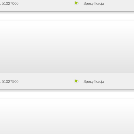
u:
51327000
Specyfikacja
u:
51327500
Specyfikacja