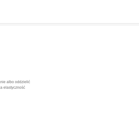
ie albo oddzielić
za elastyczność