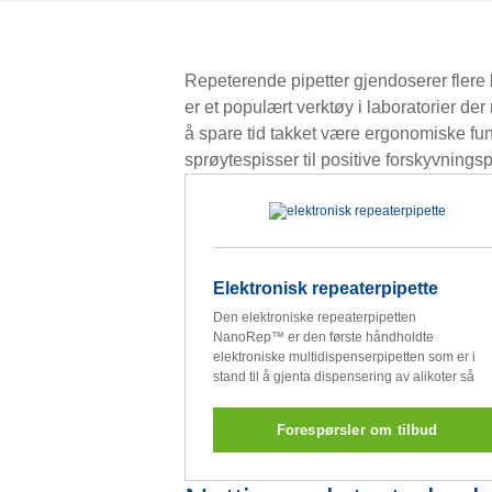
Repeterende pipetter gjendoserer flere 
er et populært verktøy i laboratorier d
å spare tid takket være ergonomiske funk
sprøytespisser til positive forskyvningsp
Elektronisk repeaterpipette
Den elektroniske repeaterpipetten
NanoRep™ er den første håndholdte
elektroniske multidispenserpipetten som er i
stand til å gjenta dispensering av alikoter så
lave som 100 nanoliter.
Forespørsler om tilbud