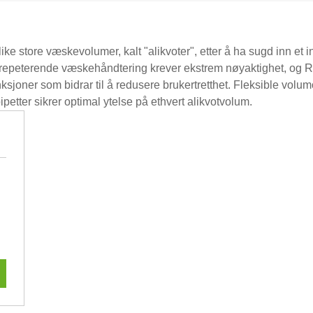
like store væskevolumer, kalt "alikvoter", etter å ha sugd inn e
er repeterende væskehåndtering krever ekstrem nøyaktighet, og R
sjoner som bidrar til å redusere brukertretthet. Fleksible volum
ipetter sikrer optimal ytelse på ethvert alikvotvolum.