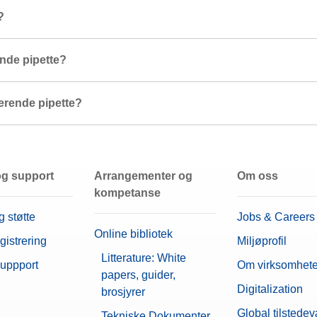
?
nde pipette?
erende pipette?
og support
Arrangementer og
Om oss
kompetanse
g støtte
Jobs & Careers
Online bibliotek
gistrering
Miljøprofil
Litterature: White
Suppport
Om virksomhet
papers, guider,
Digitalization
brosjyrer
Global tilstede
Tekniske Dokumenter