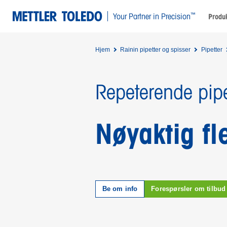
™
Your Partner in Precision
Produk
Hjem
Rainin pipetter og spisser
Pipetter
Repeterende pipe
Nøyaktig fl
Be om info
Forespørsler om tilbud