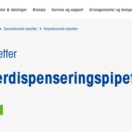
ter & løsninger
Bransje
Service og support
Arrangementer og komp
Spesialiserte pipetter
Repeterende pipetter
tter
erdispenseringspipe