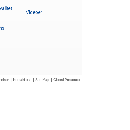
alitet
Videoer
ons
melser
|
Kontakt oss
|
Site Map
|
Global Presence