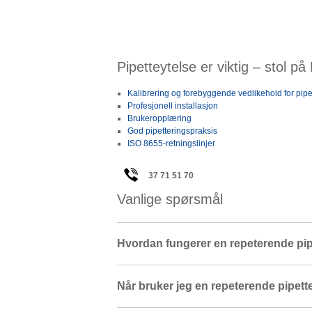
Pipetteytelse er viktig – stol på
Kalibrering og forebyggende vedlikehold for pipe
Profesjonell installasjon
Brukeropplæring
God pipetteringspraksis
ISO 8655-retningslinjer
37 71 51 70
Vanlige spørsmål
Hvordan fungerer en repeterende pip
Når bruker jeg en repeterende pipett