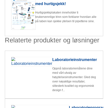
med hurtigsjekk!
Hurtigsjekkplakaten inneholder ti
brukervennlige trinn som forklarer hvordan alle
på laben kan sjekke ytelsen til pipettene sine.
Relaterte produkter og løsninger
Laboratorieinstrumenter
Oppnå laboratoriemålene dine
med vårt utvalg av
høyytelsesinstrumenter. Gled deg
over nøyaktige resultater,
slitesterk kvalitet og ergonomisk
design f...
Laboratorieprogramv