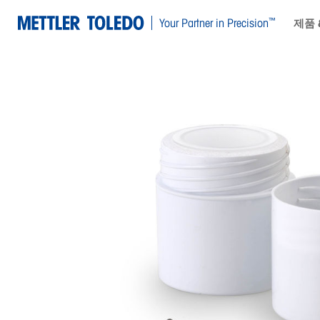
™
Your Partner in Precision
제품 