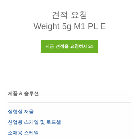
견적 요청
밀도 ρ
7900(± 140) kg/m3
Weight 5g M1 PL E
민감성 X
0.8 미만
교정 인증서
아니오
지금 견적을 요청하세요!
상자
플라스틱 상자(포함)
재질
304 스테인리스 스틸
OIML Class
M1
Nominal Value
5g
제품 & 솔루션
실험실 저울
산업용 스케일 및 로드셀
소매용 스케일