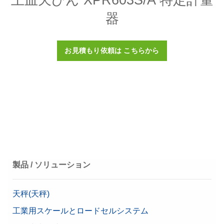
EasyHub USB USBハブ
特定計量器
あり
器
EasyHub USBは、4つの電源付きUSB-Aポートで天びんの
接続性を拡張し、複数の周辺機器への接続を簡素化し、ワ
繰返し性、代表値
0.4 mg
ークフローの効率を向上します。ホストシステムへのイン
お見積もり依頼は こちらから
ターフェースはUSB-B経由です。
最小計量値（USP、
820 mg
品番:
30468768
0.1%、代表値）
368 mm x 214 mm x 411
寸法 (高x幅x奥)
価格に関するお問合せ
mm
推奨モデル
最高のパフォーマンス
データインテグリティ
Bluetoothアダプタ シングル RS232接続
パスワード保護
コンプライアンス・オプ
機器と周辺機器間のワイヤレス接続用シングルBluetooth
ログ履歴 (21 CFR Part 11準
製品 / ソリューション
ション
RS232シリアルアダプタ。
拠)
品番:
30086494
ログ履歴（基本メタデータ）
天秤(天秤)
特定計量器
あり
工業用スケールとロードセルシステム
価格に関するお問合せ
最小計量値 (U=1%、