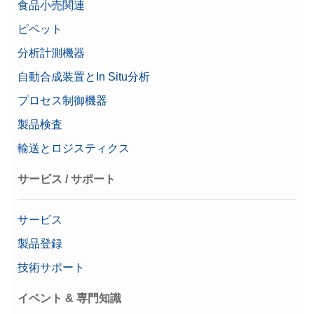
食品小売関連
82 mg
k=2)、代表値
ピペット
Beta (Fine range)
0.00001078 g
Bluetooth USBアダプター XPR/XSR用
分析計測機器
計量皿寸法 (幅x奥)
127 mm x 127 mm
XPR/XSR天びん用 Bluetooth USBアダプタ。Bluetooth対
自動合成装置とIn Situ分析
応デバイスへのワイヤレス接続用、P5xプリンタに最適
プロセス制御機器
天秤シリーズ
XPR
品番:
30416089
製品検査
天秤タイプ
上皿天秤
価格に関するお問合せ
輸送とロジスティクス
端子寸法
7 インチ
サービス / サポート
食品品質管理用途にお勧
あり
め
USB-RS232変換ケーブル FTDIチップ
サービス
容量
610 g
品番:
64088427
製品登録
バイオ医薬品用途にお勧
技術サポート
あり
め
価格に関するお問合せ
イベント & 専門知識
天びん寸法（奥行き）
411 mm