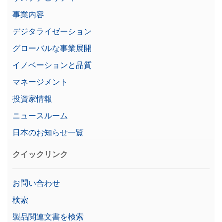
天びん寸法 (高さ)
368 mm
事業内容
調整
高度な内部 / proFACT調整
デジタライゼーション
ユーザー管理 / 監査証跡
あり
グローバルな事業展開
安定時間
1.5 s
イノベーションと品質
マネージメント
Bluetooth（オプション）
RS232（内蔵 / オプション）
投資家情報
インターフェース
USB-A（デバイス接続用）
ニュースルーム
USB-B（デバイス接続用）
イーサネット (LAN)
日本のお知らせ一覧
価格
$$$
クイックリンク
直線性
2 mg
お問い合わせ
ファミリ
Excellence
検索
シリーズ
エクセレンスシリーズ
製品関連文書を検索