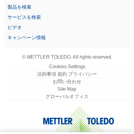
21 CFR Part 11に準拠し
製品を検索
あり
た計量
サービスを検索
7インチ カラータッチスク
ビデオ
ディスプレイ
リーン
キャンペーン情報
最小表示（認定済み）
0.01 g
© METTLER TOLEDO. All rights reserved.
Cookies Settings
法的事項 規約 プライバシー
お問い合わせ
Site Map
グローバルオフィス