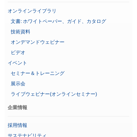
Alpha (Fine range)
0.00090921 g
オンラインライブラリ
ターミナルケーブル 長さ4.5m XPR/XSR用
文書: ホワイトペーパー、ガイド、カタログ
CFR Part 11
4.5 m の指示計ケーブルは、簡単で柔軟な設置を可能に
パスワード保護
技術資料
し、特定のワークスペース設定をサポートします。
特長
ユーザー管理
品番:
30300920
オンデマンドウェビナー
レベルガイダンス
ビデオ
天びん寸法（幅）
214 mm
価格に関するお問合せ
イベント
ユーザー数無制限
ユーザ管理
計量周辺機器
セミナー＆トレーニング
ユーザー権限
展示会
直線性±
2 mg
計量用帯電防止ソリューション
ライブウェビナー(オンラインセミナー)
印刷
基本的な電子文書
企業情報
文書化オプション
自動化された文書化 (21 CFR
Part 11準拠)
採用情報
自動文書化
サステナビリティ