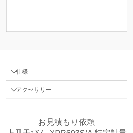
仕様
仕様 - 上皿天びん XPR603S/A 特定計量器
アクセサリー
最大ひょう量
610 g
インターフェース、ケーブル、電源
最小表示
1 mg
お見積もり依頼
プラットフォーム
S型
上皿天びん XPR603S/A 特定計量