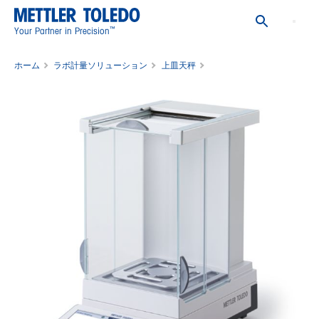
™
Your Partner in Precision
ホーム
ラボ計量ソリューション
上皿天秤
上皿天びん XPR603S/A 特定計量器