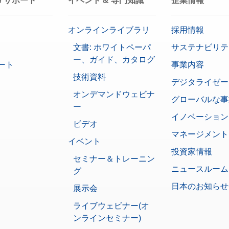
/ サポート
イベント & 専門知識
企業情報
ユーザー権限
いいえ
オンラインライブラリ
採用情報
78 mm x 73 mm
文書: ホワイトペーパ
サステナビリテ
ー、ガイド、カタログ
ート
事業内容
0.1 mg
技術資料
デジタライゼー
292 mm x 195 mm x 485 mm
オンデマンドウェビナ
グローバルな事
ー
データインテグリティ
イノベーション
パスワード保護
ビデオ
ログ履歴 (21 CFR Part 11準拠)
マネージメント
ログ履歴（基本メタデータ）
イベント
投資家情報
セミナー＆トレーニン
いいえ
ニュースルーム
グ
XPR
日本のお知らせ
展示会
分析天秤
ライブウェビナー(オ
ンラインセミナー)
CFR Part 11