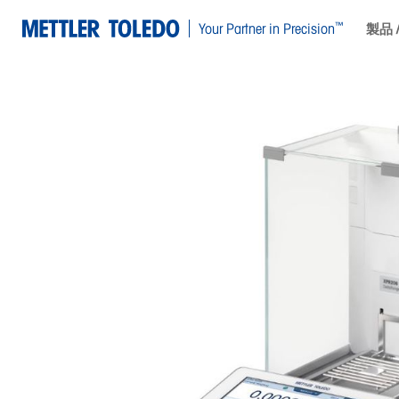
™
Your Partner in Precision
製品 