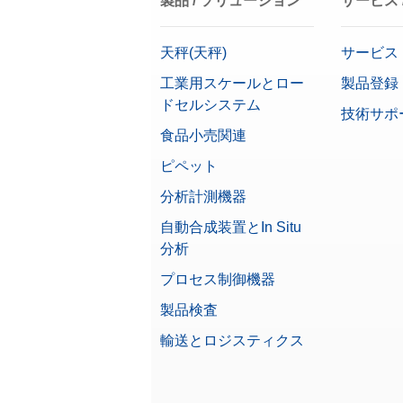
製品 / ソリューション
サービス 
特定計量器
手動サンプル分注
天秤(天秤)
サービス
計量皿寸法 (幅x奥)
工業用スケールとロー
製品登録
計量周辺機器
ドセルシステム
技術サポ
直線性±
計量用帯電防止ソリューション
食品小売関連
寸法 (高x幅x奥)
ピペット
計量皿
分析計測機器
風袋容器ホルダー
コンプライアンス・オプション
自動合成装置とIn Situ
分析
プロセス制御機器
特定計量器
製品検査
天秤シリーズ
輸送とロジスティクス
天秤タイプ