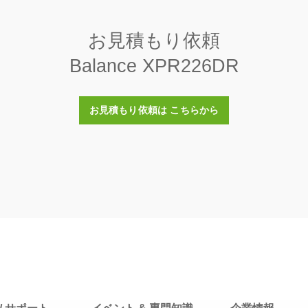
周辺機器間のワイヤレス接続用シングルBluetooth RS232シリアルア
0.004 mg
30086494
お見積もり依頼
0.8 mg
Balance XPR226DR
tooth USBアダプター XPR/XSR用
）
8 mg
/XSR天びん用 Bluetooth USBアダプタ。Bluetooth対応デバイスへの
2 s
プリンタに最適
お見積もり依頼は こちらから
30416089
内部（自動 / FACT）
Bluetooth（オプション）
RS232（内蔵 / オプション）
USB-A（デバイス接続用）
USB-B（デバイス接続用）
イーサネット (LAN)
用アクセサリ
7インチ カラータッチスクリーン
パスワード保護
ユーザー数無制限