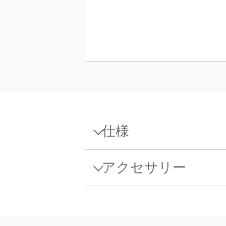
仕様
仕様 - Balance XPR226DR
アクセサリー
最大ひょう量
インターフェース、ケーブル、
最小表示
Blue