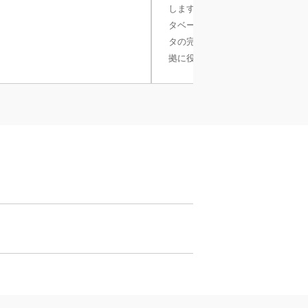
します。計量結果とメタデータは
タベースに保存され、トレース可
タの完全性が確保され、21 CFR par
拠に役立ちます。