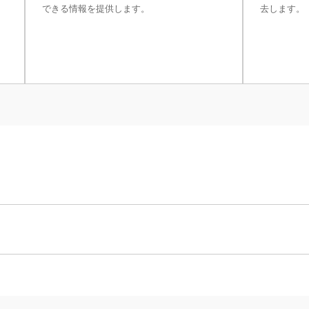
できる情報を提供します。
去します。
220 g/121 g
電源
0.01 mg
toothアダプタ シングル RS232接続
0.005 mg