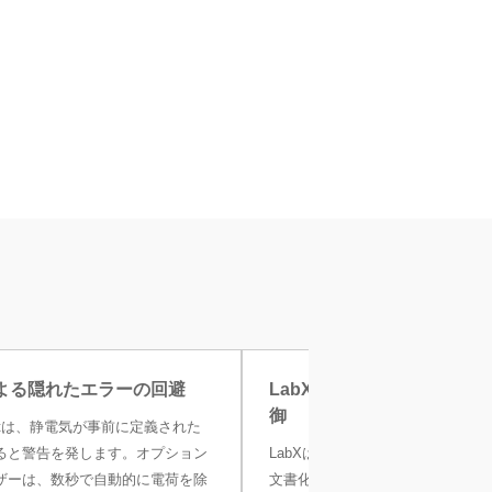
よる隠れたエラーの回避
LabXソフトウェアによる
御
etectは、静電気が事前に定義された
ると警告を発します。オプション
LabXは、画面上のユーザーガイ
ザーは、数秒で自動的に電荷を除
文書化、ユーザーとタスクの集中