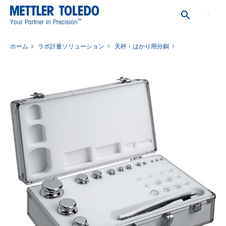
™
Your Partner in Precision
ホーム
ラボ計量ソリューション
天秤・はかり用分銅
校正用分銅セット
WGT SET,1MG-1KG,25,ASTM,CL1,C