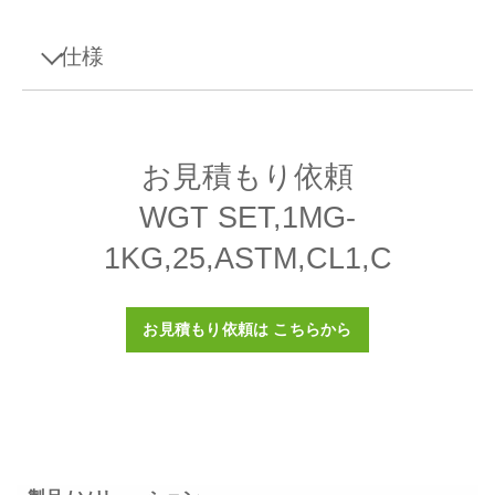
仕様
仕様 - WGT SET,1MG-1KG,25,ASTM,CL1,C
お見積もり依頼
設計
調整用の空洞
WGT SET,1MG-
比重 ρ
7950 (± 140) kg/m3
1KG,25,ASTM,CL1,C
磁化率 X
≤ 0.03
ASTMクラス
1
お見積もり依頼は こちらから
校正証明書
はい
ボックス
プラスチックボックス(付属)
材質
316ステンレススチール