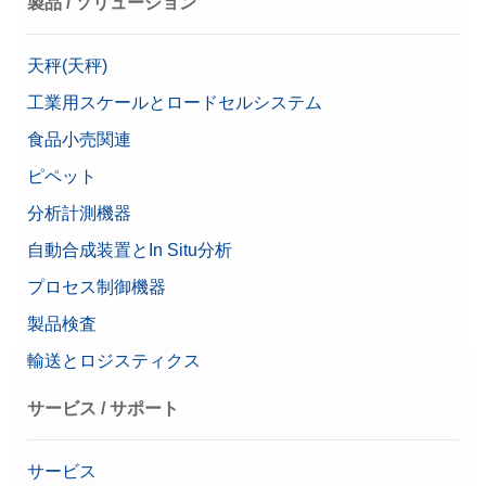
製品 / ソリューション
内容（セットアップ）
1 mg～1 kg (25 個)
公称値
1 mg - 1 kg
天秤(天秤)
工業用スケールとロードセルシステム
食品小売関連
ピペット
分析計測機器
自動合成装置とIn Situ分析
プロセス制御機器
製品検査
輸送とロジスティクス
サービス / サポート
サービス