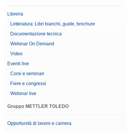
Periferiche di pesatura
Beta (Gamma fine)
0,00000951 g
Libreria
Linea di bilance
XPR
Piatti di pesata
Letteratura: Libri bianchi, guide, brochure
Tipo di bilancia
Microbilance
Documentazione tecnica
Portacontenitori per tara
Alpha (Gamma fine)
0,00000162 g
Webinar On Demand
Video
Conformità CFR 21 Parte 11
Protezione degli strumenti di laboratorio
(necessario LabX)
Eventi live
Gestione utenti
Stampanti e accessori per stampanti da laboratorio
Corsi e seminari
Livellamento guidato
Caratteristiche
Paraventi automatici
Fiere e congressi
Protezione con password
Rilevamento automatico
Webinar live
delle cariche elettrostatiche
Gruppo METTLER TOLEDO
Chimico
Consigliato per
Farma
Opportunità di lavoro e carriera
Documentazione automatica