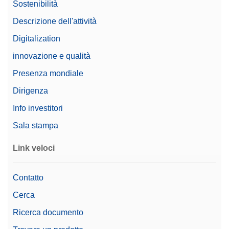
Sostenibilità
(conformità allo standard 21
Opzioni per la
CFR Parte 11)
Descrizione dell'attività
documentazione
Documentazione elettronica
Digitalization
base
Stampa
innovazione e qualità
Rilevazione cariche
Presenza mondiale
Si
elettrostatiche
Dirigenza
Prezzo
$$$
Info investitori
Microbilancia
Micro Bilancia Analitica
Sala stampa
Famiglia
Excellence
Link veloci
Livello
Excellence $$$
Contatto
Classe
I
Cerca
Pesata conforme alla
Ricerca documento
normativa 21 CFR Parte
Si