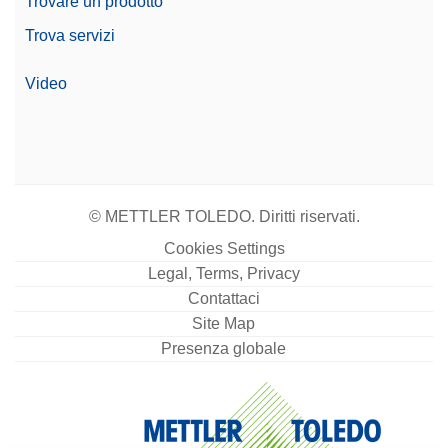
Trovare un prodotto
11
Trova servizi
Dimensioni piatto di
40 mm x 40 mm
pesata (Lunghezza
Video
Opzioni di automazione
Flussi di lavoro automatizzati
© METTLER TOLEDO. Diritti riservati.
Cookies Settings
Legal, Terms, Privacy
Contattaci
Site Map
Presenza globale