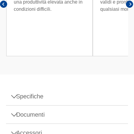
una produttività elevata anche in
validi e pronti pe
condizioni difficili.
qualsiasi mome
Specifiche
Specifiche - Balance XPR10002S/M
Documenti
Portata massima
10,1 kg
Accessori