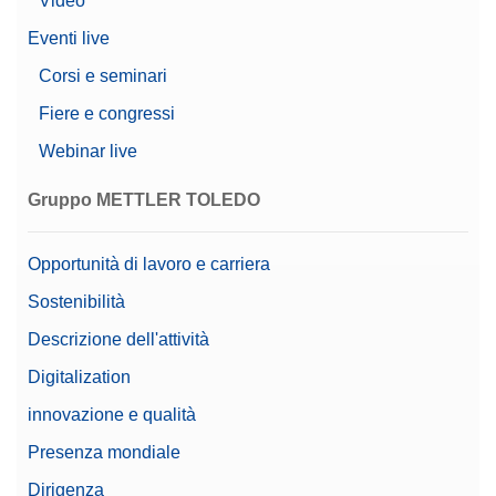
Video
di base)
Data Integrity
Eventi live
Opzioni di conformità
Protezione con password
Corsi e seminari
Registro eventi (conformità
allo standard 21 CFR Parte
Fiere e congressi
11)
Webinar live
Bilancia Approvata
Si
Gruppo METTLER TOLEDO
Beta (Gamma fine)
0,00000856 g
Opportunità di lavoro e carriera
Linea di bilance
XPR
Sostenibilità
Tipo di bilancia
Bilancia di precisione
Descrizione dell'attività
Consigliata per il controllo
Si
Digitalization
qualità degli alimenti
innovazione e qualità
Portata
10.100 g
Presenza mondiale
Consigliata per il settore
Si
Dirigenza