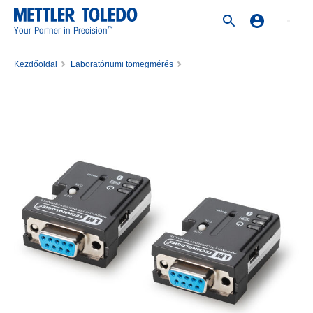
™
Your Partner in Precision
Kezdőoldal
Laboratóriumi tömegmérés
Tömegmérési kiegészítők laboratóriumi használatra
Tartozékok mérlegekhez
Interfészek, kábelek és tápegységek
Bluetooth dongle v2.0 RS232 set paired