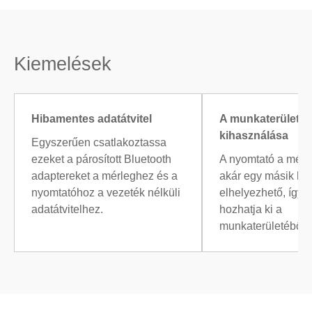
Kiemelések
Hibamentes adatátvitel
A munkaterület h
kihasználása
Egyszerűen csatlakoztassa
ezeket a párosított Bluetooth
A nyomtató a mérle
adaptereket a mérleghez és a
akár egy másik hel
nyomtatóhoz a vezeték nélküli
elhelyezhető, így a
adatátvitelhez.
hozhatja ki a
munkaterületéből.