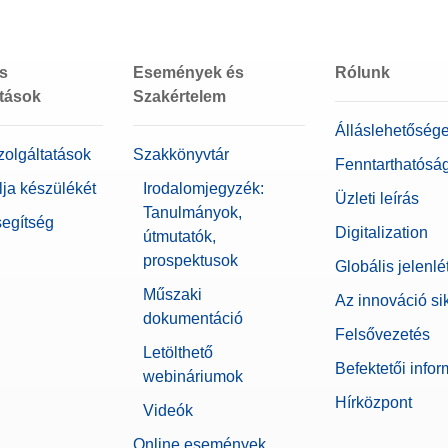
Igen
emző
82 mg
és
Események és
Rólunk
0,00001078 g
atások
Szakértelem
Álláslehetőség
127 mm x 127 mm
zolgáltatások
Szakkönyvtár
Fenntarthatósá
XPR
lja készülékét
Irodalomjegyzék:
Üzleti leírás
Tanulmányok,
Precíziós mérleg
segítség
Digitalization
útmutatók,
prospektusok
7 inch
Globális jelenlé
Műszaki
Az innováció si
ajánlott
Igen
dokumentáció
Felsővezetés
610 g
Letölthető
Befektetői info
webináriumok
tt
Igen
Hírközpont
Videók
411 mm
Online események