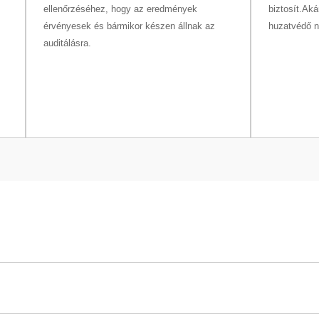
ellenőrzéséhez, hogy az eredmények
biztosít.Aká
érvényesek és bármikor készen állnak az
huzatvédő n
auditálásra.
03SN/M
610 g