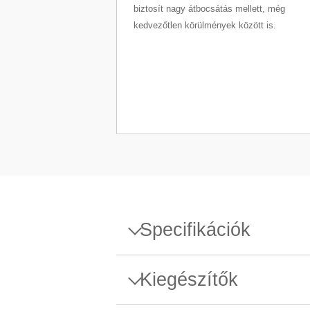
biztosít nagy átbocsátás mellett, még
kedvezőtlen körülmények között is.
Specifikációk
Specifikációk - Mérleg XPR6
Kiegészítők
Maximális kapacitás