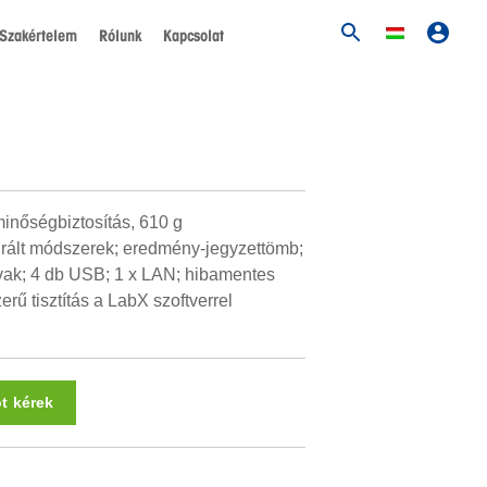
Szakértelem
Rólunk
Kapcsolat
minőségbiztosítás, 610 g
grált módszerek; eredmény-jegyzettömb;
vak; 4 db USB; 1 x LAN; hibamentes
erű tisztítás a LabX szoftverrel
ot kérek