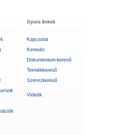
Gyors linkek
ek
Kapcsolat
g
Keresés
Dokumentum-kereső
Termékkereső
t
Szervizkereső
kerünk
Videók
rmációk