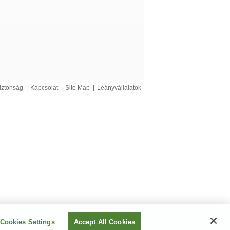
bX kompatibilis)
iztonság
|
Kapcsolat
|
Site Map
|
Leányvállalatok
ó
l az 21 CFR 11 iparági
Cookies Settings
Accept All Cookies