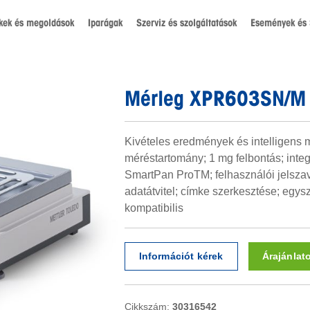
kek és megoldások
Iparágak
Szerviz és szolgáltatások
Események és 
Mérleg XPR603SN/M
Kivételes eredmények és intelligens 
méréstartomány; 1 mg felbontás; inte
SmartPan ProTM; felhasználói jelsza
adatátvitel; címke szerkesztése; egysz
kompatibilis
Információt kérek
Árajánlat
Cikkszám:
30316542