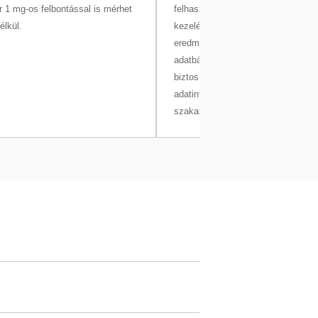
r 1 mg-os felbontással is mérhet
felhasználók és a feladatok közpon
élkül.
kezelését kínálja. A tömegmérési
eredmények és metaadatok egy bi
adatbázisban kerülnek mentésre, 
biztosítja a nyomonkövethetőséget
adatintegritást, valamint segíti a 
szakaszának való ...