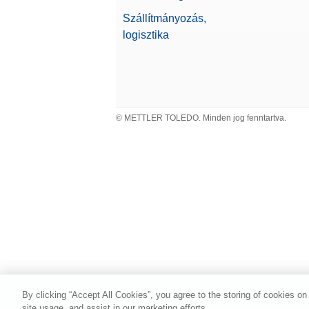
Alfa
Szállítmányozás,
logisztika
Tulajdonságok
Mérleg mérete (Szélesség)
© METTLER TOLEDO. Minden jog fenntartva.
Felhasználókezelés
Linearitás ±
Dokumentálási lehetőségek
By clicking “Accept All Cookies”, you agree to the storing of cookies on
Mérleg mérete (magasság)
site usage, and assist in our marketing efforts.