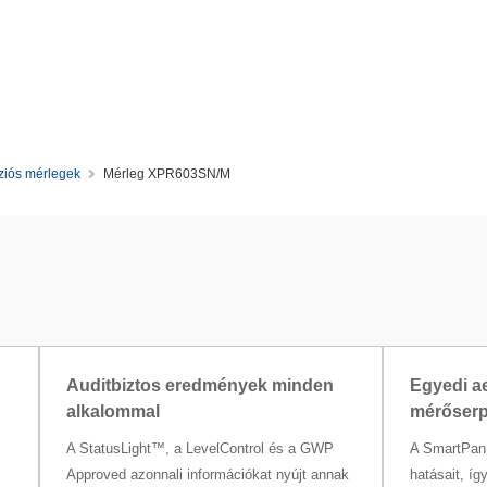
ziós mérlegek
Mérleg XPR603SN/M
Auditbiztos eredmények minden
Egyedi a
alkalommal
mérőser
A StatusLight™, a LevelControl és a GWP
A SmartPan 
Approved azonnali információkat nyújt annak
hatásait, í