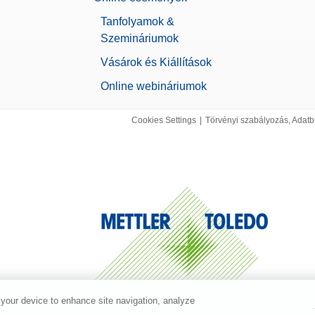
0,00090921 g
Tanfolyamok &
Szemináriumok
Felhasználókezelés
Jelszó védelem
Vásárok és Kiállítások
Szintezési útmutató
Online webináriumok
Támogatja a 21 CFR 11. részét (La
194 mm
Cookies Settings
|
Törvényi szabályozás, Adatb
Felhasználói jogok
Korlátlan számú felhasználó
2 mg
Alapvető elektronikus dokumentáci
Automatikus dokumentáció (megfele
iránymutatásban foglaltaknak)
Automatizált dokumentálás
Nyomtatás
 your device to enhance site navigation, analyze
102 mm