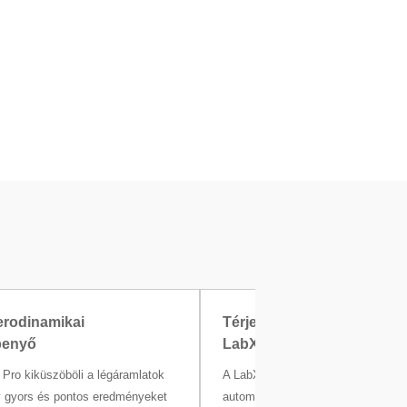
erodinamikai
Térjen át digitális működés
penyő
LabX szoftverrel
Pro kiküszöböli a légáramlatok
A LabX képernyőn megjelenő útmu
gy gyors és pontos eredményeket
automatikus dokumentációt, valam