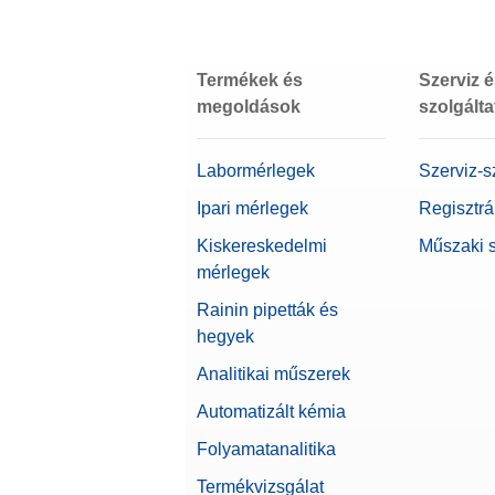
Jóváhagyott mérleg
Minimális tömeg (U=1%, k=2), jell
Termékek és
Szerviz 
Béta
megoldások
szolgált
Mérőserpenyő méretei (WxD)
Labormérlegek
Szerviz-s
Mérlegsorozat
Ipari mérlegek
Regisztrá
Mérlegtípus
Kiskereskedelmi
Műszaki 
mérlegek
Kijelző Mérete
Rainin pipetták és
hegyek
Élelmiszer minőség-ellenőrzéséhez 
Analitikai műszerek
Kapacitás
Automatizált kémia
Biofarmakológiai használatra ajánlo
Folyamatanalitika
Mérleg mérete (mélység)
Termékvizsgálat