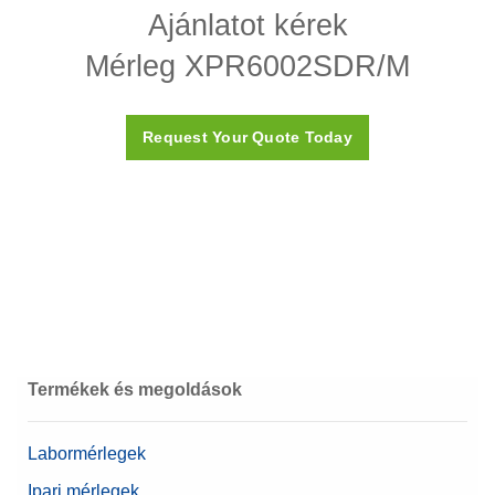
Felbontás
10 mg
Ajánlatot kérek
Platform
S
Mérleg XPR6002SDR/M
Applikációs nyomtató P-58RUE
Hitelesített kivitel
Igen
A P-58RUE hőnyomtató statisztikai, formulációs,
Request Your Quote Today
5 mg
Ismétlőképesség, jellemző
vonalkódos vagy mátrixkódos címkenyomtatási és
40 mg
összegzési alkalmazásokat kínál. Csatlakoztatható
RS232, USB és Ethernet interfészeken keresztül.
Minimális tömeg (USP 0,1%,
10 g
Cikkszám:
30094674
jellemző)
Preferált Modell
Csúcsteljesítmény
Árajánlatot kérek
Adatintegritás
Interfészek, kábelek és tápegységek
Jelszó védelem
Naplóelőzmények
Termékek és megoldások
(alapvető metaadatok)
Megfelelőségi opciók
Mérési perifériák
Naplóelőzmények
(megfelel az 21 CFR 11
Labormérlegek
iparági iránymutatásban
Mérőserpenyők
foglaltaknak)
Ipari mérlegek