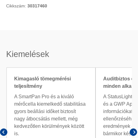
Cikkszám:
30317460
Kiemelések
Kimagasló tömegmérési
Auditbiztos e
teljesítmény
minden alkalo
A SmartPan Pro és a kiváló
A StatusLight™,
mérőcella kiemelkedő stabilitása
és a GWP Appro
gyors beállási időket biztosít
információkat n
nagy átbocsátás mellett, még
ellenőrzéséhez,
kedvezőtlen körülmények között
eredmények ér
is.
bármikor készen