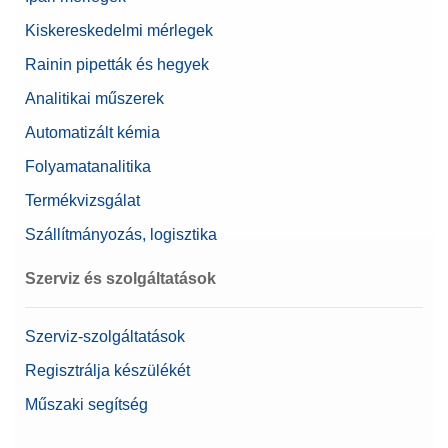
Kiskereskedelmi mérlegek
Jóváhagyott mérleg
Igen
Rainin pipetták és hegyek
Minimális tömeg (U=1%,
1 g
Analitikai műszerek
k=2), jellemző
Automatizált kémia
Béta
0,0000226 g
Folyamatanalitika
Mérőserpenyő méretei
102 mm x 170 mm x 170
Termékvizsgálat
(HxWxD)
mm
Szállítmányozás, logisztika
Béta
0,00003396 g
Szerviz és szolgáltatások
Mérlegsorozat
XPR
Mérlegtípus
Precíziós mérleg
Szerviz-szolgáltatások
Regisztrálja készülékét
Kijelző Mérete
7 inch
Műszaki segítség
Élelmiszer minőség-
Igen
ellenőrzéséhez ajánlott