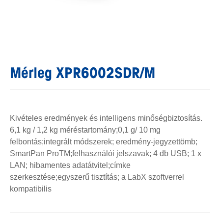
Mérleg XPR6002SDR/M
Kivételes eredmények és intelligens minőségbiztosítás.
6,1 kg / 1,2 kg méréstartomány;0,1 g/ 10 mg
felbontás;integrált módszerek; eredmény-jegyzettömb;
SmartPan ProTM;felhasználói jelszavak; 4 db USB; 1 x
LAN; hibamentes adatátvitel;címke
szerkesztése;egyszerű tisztítás; a LabX szoftverrel
kompatibilis