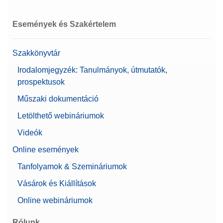
Kapacitás
6 100 g
Események és Szakértelem
Biofarmakológiai használatra
Igen
ajánlott
Szakkönyvtár
Mérleg mérete (mélység)
411 mm
Irodalomjegyzék: Tanulmányok, útmutatók,
prospektusok
Alfa
0,04082483 g
Műszaki dokumentáció
Felhasználókezelés
Letölthető webináriumok
Jelszó védelem
Szintezési útmutató
Videók
Tulajdonságok
Támogatja a 21 CFR 11.
Online események
részét (LabX
kompatibilis)
Tanfolyamok & Szemináriumok
Mérleg mérete (Szélesség)
194 mm
Vásárok és Kiállítások
Online webináriumok
Felhasználói jogok
Felhasználókezelés
Korlátlan számú
Rólunk