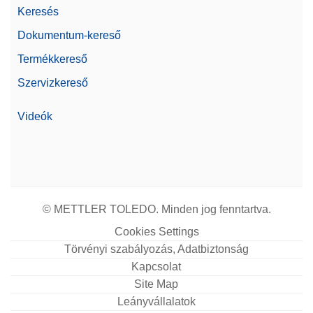
Igen
napló
Keresés
Dokumentum-kereső
Bluetooth (opcionális)
Ethernet (LAN)
Termékkereső
RS232
Interfészek
Szervizkereső
(beépített/opcionális)
USB-A (az eszközhöz)
USB-B (az eszközhöz)
Videók
Alfa
0,07047458 g
Ár
$$$
Linearitás
60 mg
© METTLER TOLEDO. Minden jog fenntartva.
Mérőserpenyő mérete (mé. x
Cookies Settings
205,00 x 172,00 mm
szé.) vagy átmérője
Törvényi szabályozás, Adatbiztonság
Kapcsolat
Család
Excellence
Site Map
Leányvállalatok
Árszint
Excellence