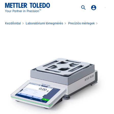
™
Your Partner in Precision
Kezdőoldal
Laboratóriumi tömegmérés
Precíziós mérlegek
Mérleg XPR6002SDR/M