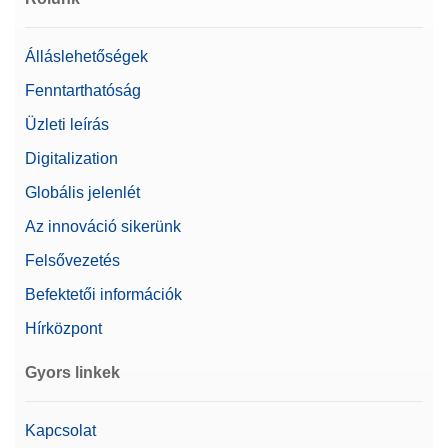
felhasználó
Linearitás ±
60 mg
Álláslehetőségek
Alapvető elektronikus
Fenntarthatóság
dokumentáció
Üzleti leírás
Automatikus
dokumentáció (megfelel
Digitalization
az 21 CFR 11 iparági
Dokumentálási lehetőségek
iránymutatásban
Globális jelenlét
foglaltaknak)
Az innováció sikerünk
Automatizált
dokumentálás
Felsővezetés
Nyomtatás
Befektetői információk
Mérleg mérete (magasság)
102 mm
Hírközpont
Beszabályozás
Belső/ProFACT bővített
Gyors linkek
Méretek
411 mm
Kapcsolat
Felhasználókezelés/auditálási