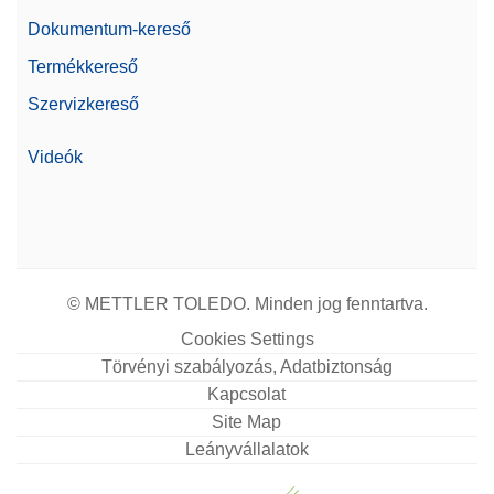
Dokumentum-kereső
Bluetooth (opcionális)
Ethernet (LAN)
Termékkereső
RS232
Interfészek
Szervizkereső
(beépített/opcionális)
USB-A (az eszközhöz)
USB-B (az eszközhöz)
Videók
Ár
$$$
Linearitás
0,3 mg
Család
Excellence
© METTLER TOLEDO. Minden jog fenntartva.
Árszint
Excellence
Cookies Settings
Törvényi szabályozás, Adatbiztonság
A 21 CFR Part 11 iparági
Kapcsolat
iránymutatásban foglaltaknak
Igen
Site Map
megfelelő tömegmérés
Leányvállalatok
7" colour TFT
Kijelző