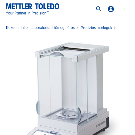
™
Your Partner in Precision
Kezdőoldal
Laboratóriumi tömegmérés
Precíziós mérlegek
Mérleg XPR504S/M