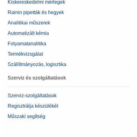
Kiskereskedelmi mérlegek
foglaltaknak)
Mérési perifériák
Rainin pipetták és hegyek
Jóváhagyott mérleg
Igen
Analitikai műszerek
Pipettaellenőrző tartozékok
Béta
0,0000083 g
Automatizált kémia
Mérőserpenyő méretei (WxD)
90 mm x 90 mm
Folyamatanalitika
Sűrűségmérő készletek
Termékvizsgálat
Mérlegsorozat
XPR
Szállítmányozás, logisztika
Mérlegtípus
Precíziós mérleg
Szerviz és szolgáltatások
Kijelző Mérete
7 inch
Élelmiszer minőség-
Szerviz-szolgáltatások
Igen
ellenőrzéséhez ajánlott
Regisztrálja készülékét
Kapacitás
510 g
Műszaki segítség
A Mettler legjobb terméke
Igen