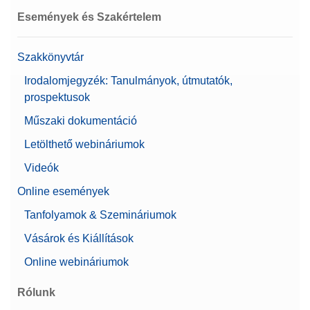
Biofarmakológiai használatra
Igen
Események és Szakértelem
ajánlott
Mérleg mérete (mélység)
411 mm
Szakkönyvtár
Alfa
0,00016207 g
Irodalomjegyzék: Tanulmányok, útmutatók,
prospektusok
Felhasználókezelés
Jelszó védelem
Műszaki dokumentáció
Szintezési útmutató
Tulajdonságok
Letölthető webináriumok
Támogatja a 21 CFR 11.
részét (LabX
Videók
kompatibilis)
Online események
Mérleg mérete (Szélesség)
214 mm
Tanfolyamok & Szemináriumok
Felhasználói jogok
Vásárok és Kiállítások
Felhasználókezelés
Korlátlan számú
Online webináriumok
felhasználó
Rólunk
Ajánlott
Gyógyszeripar