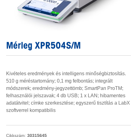
Mérleg XPR504S/M
Kivételes eredmények és intelligens minőségbiztosítás.
510 g méréstartomány; 0,1 mg felbontás; integrált
módszerek; eredmény-jegyzettömb; SmartPan ProTM;
felhasználói jelszavak; 4 db USB; 1 x LAN; hibamentes
adatátvitel; címke szerkesztése; egyszerű tisztítás a LabX
szoftverrel kompatibilis
Cikkszám:
30315645