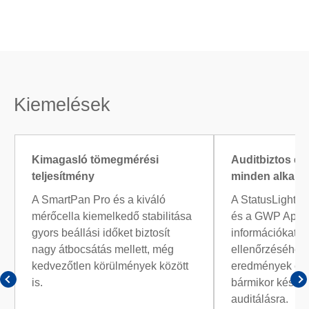
Kiemelések
Kimagasló tömegmérési
Auditbiztos e
teljesítmény
minden alkalo
A SmartPan Pro és a kiváló
A StatusLight™,
mérőcella kiemelkedő stabilitása
és a GWP Appro
gyors beállási időket biztosít
információkat n
nagy átbocsátás mellett, még
ellenőrzéséhez,
kedvezőtlen körülmények között
eredmények ér
is.
bármikor készen
auditálásra.