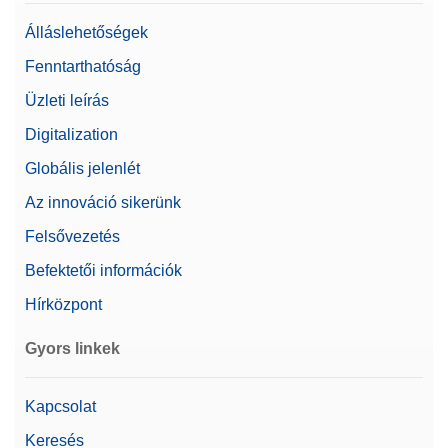
Linearitás ±
0,3 mg
Álláslehetőségek
Alapvető elektronikus
Fenntarthatóság
dokumentáció
Üzleti leírás
Automatikus
dokumentáció (megfelel
Digitalization
az 21 CFR 11 iparági
Dokumentálási lehetőségek
iránymutatásban
Globális jelenlét
foglaltaknak)
Az innováció sikerünk
Automatizált
dokumentálás
Felsővezetés
Nyomtatás
Befektetői információk
Mérleg mérete (magasság)
368 mm
Hírközpont
Beszabályozás
Belső/ProFACT bővített
Gyors linkek
Felhasználókezelés/auditálási
Igen
napló
Kapcsolat
Beállási idő
2 s
Keresés