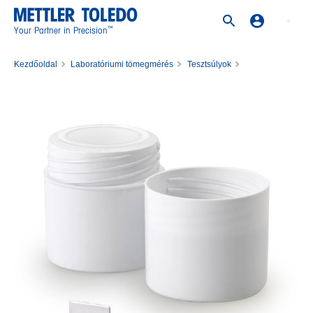
™
Your Partner in Precision
Kezdőoldal
Laboratóriumi tömegmérés
Tesztsúlyok
Rozsdamentes acél súlyok
Weight 20mg M1 PL C E