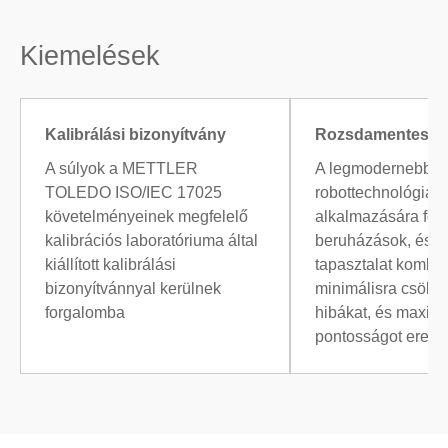
Kiemelések
Kalibrálási bizonyítvány
Rozsdamentes n
A súlyok a METTLER
A legmodernebb
TOLEDO ISO/IEC 17025
robottechnológia
követelményeinek megfelelő
alkalmazására fordí
kalibrációs laboratóriuma által
beruházások, és a
kiállított kalibrálási
tapasztalat kombin
bizonyítvánnyal kerülnek
minimálisra csökke
forgalomba
hibákat, és maximá
pontosságot ered