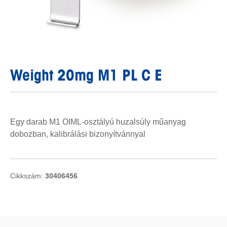
Weight 20mg M1 PL C E
Egy darab M1 OIML-osztályú huzalsúly műanyag
dobozban, kalibrálási bizonyítvánnyal
Cikkszám:
30406456