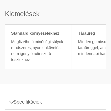
Kiemelések
Standard környezetekhez
Táraüreg
Megfizethető minőségi súlyok
Minden gombsúly 
rendszeres, nyomonkövetést
táraüreggel, ami m
nem igénylő rutinszerű
mindennapi haszná
tesztekhez
Specifikációk