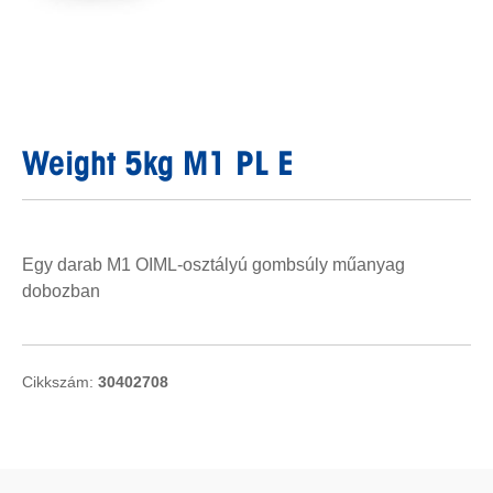
Weight 5kg M1 PL E
Egy darab M1 OIML-osztályú gombsúly műanyag
dobozban
Cikkszám:
30402708