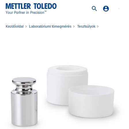
™
Your Partner in Precision
Kezdőoldal
Laboratóriumi tömegmérés
Tesztsúlyok
Rozsdamentes acél súlyok
Weight 5kg M1 PL E