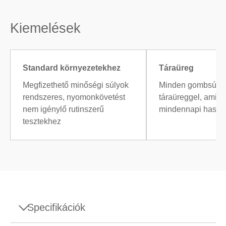
Kiemelések
Standard környezetekhez
Táraüreg
Megfizethető minőségi súlyok
Minden gombsúly 
rendszeres, nyomonkövetést
táraüreggel, ami m
nem igénylő rutinszerű
mindennapi haszná
tesztekhez
Specifikációk