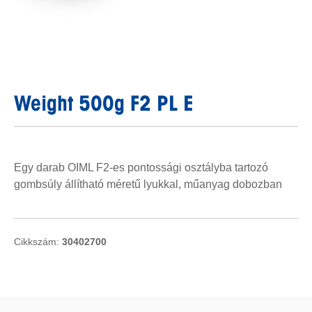
Weight 500g F2 PL E
Egy darab OIML F2-es pontossági osztályba tartozó
gombsúly állítható méretű lyukkal, műanyag dobozban
Cikkszám:
30402700