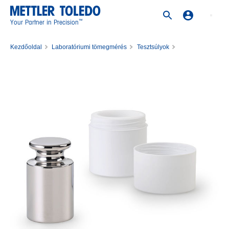
™
Your Partner in Precision
Kezdőoldal
Laboratóriumi tömegmérés
Tesztsúlyok
Rozsdamentes acél súlyok
Weight 500g F2 PL E