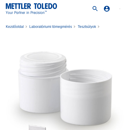
™
Your Partner in Precision
Kezdőoldal
Laboratóriumi tömegmérés
Tesztsúlyok
Rozsdamentes acél súlyok
Weight 200mg F2 PL E