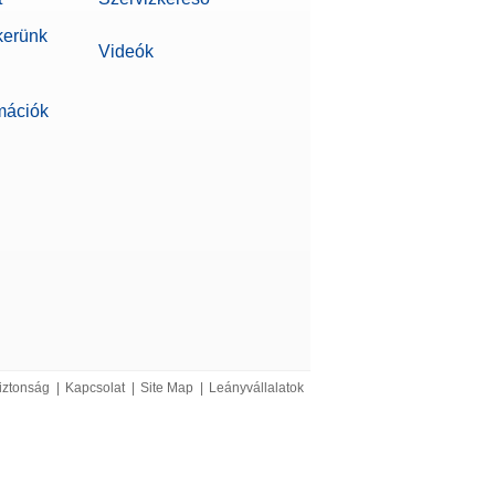
kerünk
Videók
rmációk
iztonság
|
Kapcsolat
|
Site Map
|
Leányvállalatok