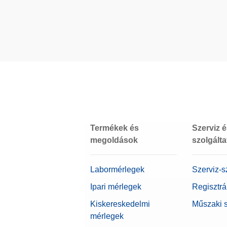
Kalibrálási bizonyítvány
Doboz
Anyag
OIML osztály
Névérték
Termékek és
Szerviz 
megoldások
szolgált
Labormérlegek
Szerviz-s
Ipari mérlegek
Regisztrá
Kiskereskedelmi
Műszaki 
mérlegek