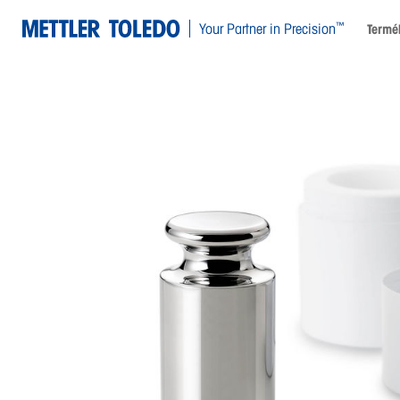
™
Your Partner in Precision
Termé