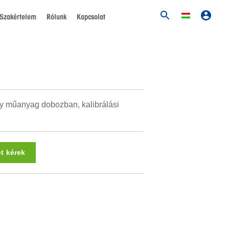
Szakértelem
Rólunk
Kapcsolat
y műanyag dobozban, kalibrálási
ot kérek