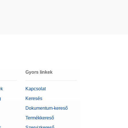
Gyors linkek
ek
Kapcsolat
g
Keresés
Dokumentum-kereső
Termékkereső
t
Szervizkereső