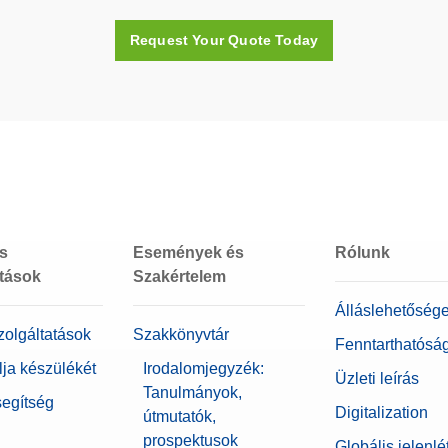
Igen
Request Your Quote Today
Műanyagdoboz (tartozék)
Nemesacél
F1
1 kg
és
Események és
Rólunk
atások
Szakértelem
Álláslehetőség
zolgáltatások
Szakkönyvtár
Fenntarthatósá
lja készülékét
Irodalomjegyzék:
Üzleti leírás
Tanulmányok,
segítség
Digitalization
útmutatók,
prospektusok
Globális jelenlé