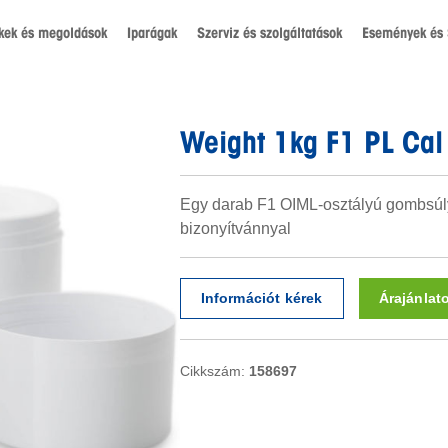
kek és megoldások
Iparágak
Szerviz és szolgáltatások
Események és 
Weight 1kg F1 PL Cal
Egy darab F1 OIML-osztályú gombsúl
bizonyítvánnyal
Információt kérek
Árajánlat
Cikkszám:
158697