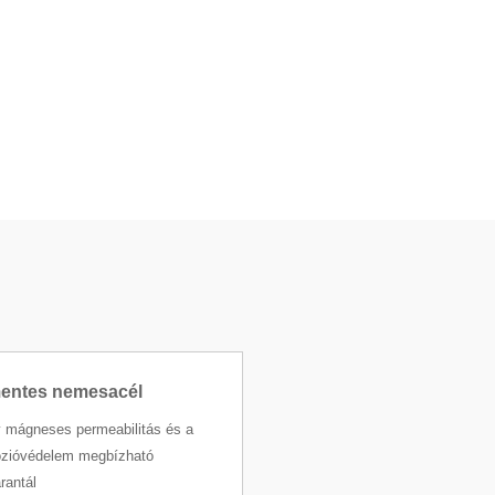
entes nemesacél
 mágneses permeabilitás és a
ózióvédelem megbízható
rantál