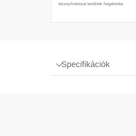
bizonyítvánnyal kerülnek forgalomba
Specifikációk
Specifikációk - Weight 1kg F1
Kialakítás
Sűrűség (ρ)
Szuszceptibilitás X