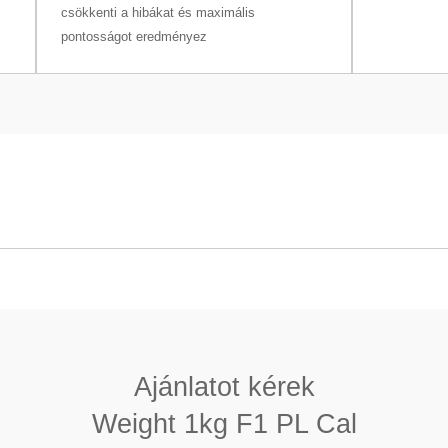
csökkenti a hibákat és maximális
pontosságot eredményez
 PL Cal
Egyrészes (monobloc)
8000 (± 60) kg/m3
Ajánlatot kérek
<0,2
Weight 1kg F1 PL Cal