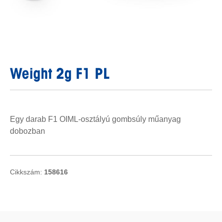
Weight 2g F1 PL
Egy darab F1 OIML-osztályú gombsúly műanyag
dobozban
Cikkszám:
158616