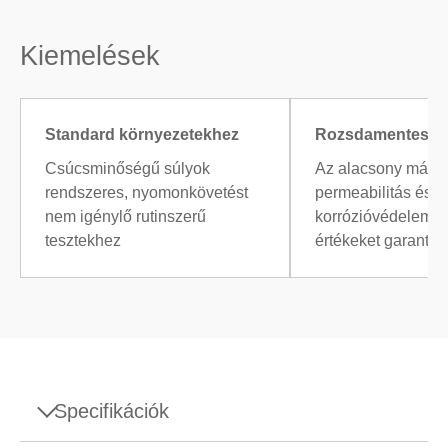
Kiemelések
Standard környezetekhez
Rozsdamentes n
Csúcsminőségű súlyok
Az alacsony mágn
rendszeres, nyomonkövetést
permeabilitás és 
nem igénylő rutinszerű
korrózióvédelem 
tesztekhez
értékeket garantál
Specifikációk