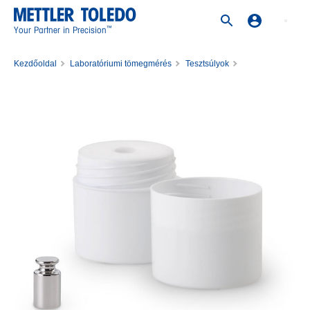
™
Your Partner in Precision
Kezdőoldal
Laboratóriumi tömegmérés
Tesztsúlyok
Rozsdamentes acél súlyok
Weight 2g F1 PL