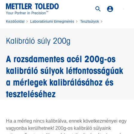
™
Your Partner in Precision
Kezdőoldal
Laboratóriumi tömegmérés
Tesztsúlyok
Kalibráló súly 200g
Kalibráló súly 200g
A rozsdamentes acél 200g-os
kalibráló súlyok létfontosságúak
a mérlegek kalibrálásához és
teszteléséhez
Ha a mérleg nincs kalibrálva, ennek következményei egy
vagyonba kerülhetnek! 200g-os kalibráló súlyaink