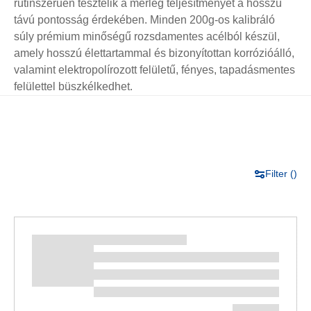
rutinszerűen tesztelik a mérleg teljesítményét a hosszú
távú pontosság érdekében. Minden 200g-os kalibráló
súly prémium minőségű rozsdamentes acélból készül,
amely hosszú élettartammal és bizonyítottan korrózióálló,
valamint elektropolírozott felületű, fényes, tapadásmentes
felülettel büszkélkedhet.
Filter (
)