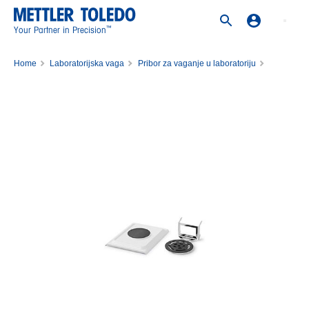
™
Your Partner in Precision
Home
Laboratorijska vaga
Pribor za vaganje u laboratoriju
Pribor za vage
Vaganje perifernih uređaja
SmartScan Weighing Pan