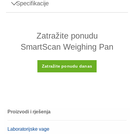
Specifikacije
Specifikacije - SmartScan Weighing Pan
Zatražite ponudu
Analitičke vage XPR
Kompatibilna vaga
Ručni komparatori mase
SmartScan Weighing Pan
XPR
Vrsta pribora
Senzori
Zatražite ponudu danas
Kategorija pribora
Povezivost
Proizvodi i rješenja
Laboratorijske vage