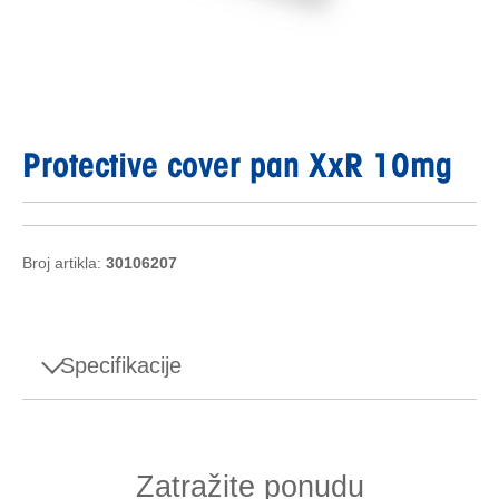
Protective cover pan XxR 10mg
Broj artikla:
30106207
Specifikacije
Specifikacije - Protective cover pan XxR 10mg
Zatražite ponudu
Vrsta pribora
Zaštitni poklopci