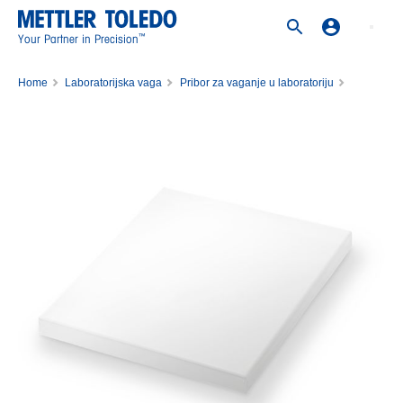
™
Your Partner in Precision
Home
Laboratorijska vaga
Pribor za vaganje u laboratoriju
Pribor za vage
Zaštita laboratorijskih instrumenata
Protective cover pan XxR 10mg