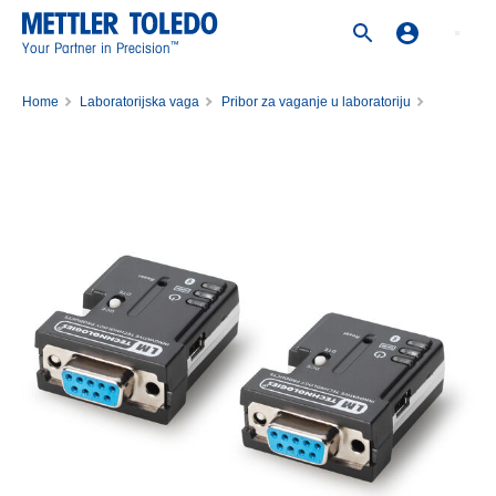
™
Your Partner in Precision
Home
Laboratorijska vaga
Pribor za vaganje u laboratoriju
Pribor za vage
Sučelja, kabeli i izvori napajanja
Bluetooth dongle v2.0 RS232 set paired