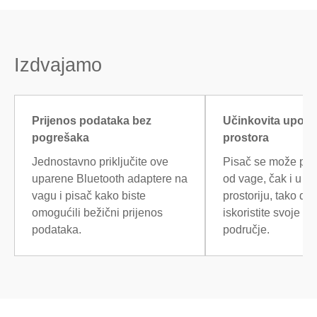
Izdvajamo
Prijenos podataka bez
Učinkovita upor
pogrešaka
prostora
Jednostavno priključite ove
Pisač se može post
uparene Bluetooth adaptere na
od vage, čak i u d
vagu i pisač kako biste
prostoriju, tako d
omogućili bežični prijenos
iskoristite svoje r
podataka.
područje.