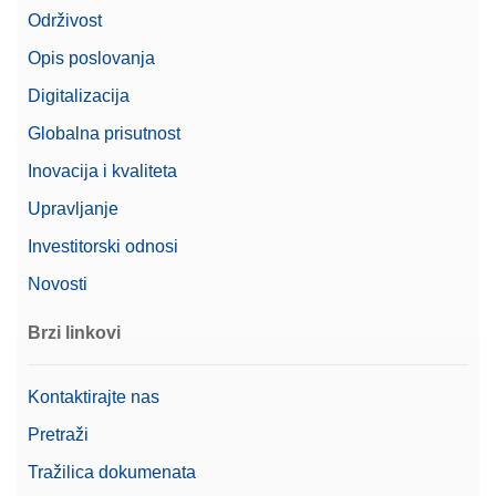
Unutarnje
Održivost
Podešavanje
(automatsko/FACT)
Opis poslovanja
Upravljanje korisnicima /
Digitalizacija
Da
revizijski trag
Globalna prisutnost
Vrijeme postavljanja
1,2 s
Inovacija i kvaliteta
Bluetooth (po izboru)
Upravljanje
Ethernet (LAN)
Investitorski odnosi
RS232
Sučelja
(integrirano/opcionalno)
Novosti
USB-A (na uređaj)
USB-B (na uređaj)
Brzi linkovi
Cijena
$$$
Kontaktirajte nas
Linearnost
600 mg
Pretraži
Veličina mjerne plohe (D
280.00 mm x 360.00 mm
Tražilica dokumenata
x Š) ili promjer