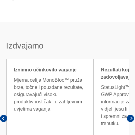
Izdvajamo
Iznimno učinkovito vaganje
Rezultati koji u
zadovoljavaju z
Mjerna ćelija MonoBloc™ pruža
brze, točne i pouzdane rezultate,
StatusLight™, L
osiguravajući visoku
GWP Approved p
produktivnost čak i u zahtjevnim
informacije za p
uvjetima vaganja.
vidjeli jesu li va
i spremni za rev
trenutku.