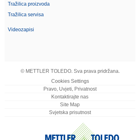
Tražilica proizvoda
Serija
Excellence
Tražilica servisa
Level
Izvrsnost
Videozapisi
Vaganje usklađeno s
Da
propisom 21 CFR, dio 11.
7" TFT zaslon u boji osjetljiv
Zaslon
na dodir
© METTLER TOLEDO. Sva prava pridržana.
Cookies Settings
Pravo, Uvjeti, Privatnost
Kontaktirajte nas
Site Map
Svjetska prisutnost