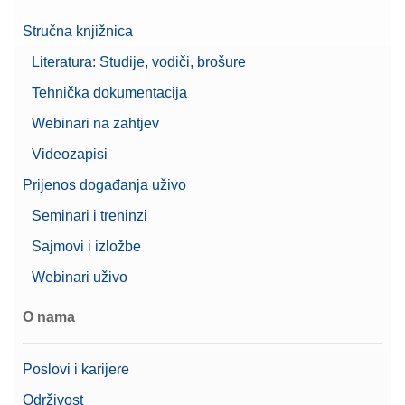
Vaganje perifernih uređaja
Stručna knjižnica
Automatska vrata
Podržava 21 CFR dio 11
Literatura: Studije, vodiči, brošure
(LabX kompatibilan)
Karakteristike
Tehnička dokumentacija
Upravljanje korisnicima
Upute za niveliranje
Webinari na zahtjev
Zaštita lozinke
Videozapisi
Automatska dokumentacija
Prijenos događanja uživo
(usklađeno s propisom 21
Mogućnosti
CFR, dio 11)
Seminari i treninzi
dokumentacije
Ispis
Sajmovi i izložbe
Osnovna elektronička
dokumentacija
Webinari uživo
Cijena
$$$
O nama
Vrsta mikrovaga
Mikro vaga
Poslovi i karijere
Serija
Excellence
Održivost