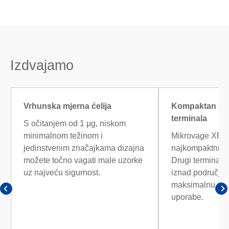
Izdvajamo
Vrhunska mjerna ćelija
Kompaktan diz
terminala
S očitanjem od 1 μg, niskom
minimalnom težinom i
Mikrovage XPR
jedinstvenim značajkama dizajna
najkompaktniji d
možete točno vagati male uzorke
Drugi terminal n
uz najveću sigurnost.
iznad područja 
maksimalnu jed
uporabe.