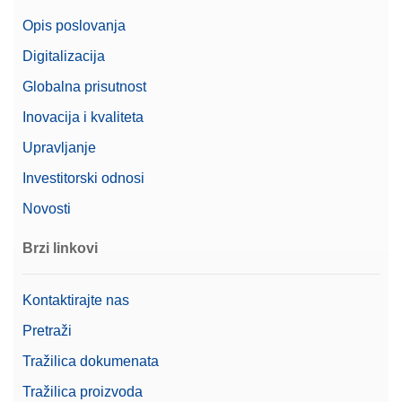
Level
Izvrsnost
Opis poslovanja
Vaganje usklađeno s
Digitalizacija
Da
propisom 21 CFR, dio 11.
Globalna prisutnost
Promjer mjerne plohe
27 mm
Inovacija i kvaliteta
Opcije za automatizaciju
Automatizirani tijekovi rada
Upravljanje
Investitorski odnosi
Novosti
Brzi linkovi
Kontaktirajte nas
Pretraži
Tražilica dokumenata
Tražilica proizvoda