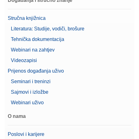
Događanja i stručno znanje
Alfa (Precizan raspon)
0,0000216 g
Stručna knjižnica
Level
Izvrsnost
Literatura: Studije, vodiči, brošure
Podržava 21 CFR dio 11
Tehnička dokumentacija
(LabX kompatibilan)
Karakteristike
Upute za niveliranje
Webinari na zahtjev
Zaštita lozinke
Videozapisi
Klasa
I
Prijenos događanja uživo
Korisnička prava
Seminari i treninzi
Upravljanje Korisnicima
Neograničen broj korisnika
Sajmovi i izložbe
Zaštita putem lozinke
Webinari uživo
7" TFT zaslon u boji osjetljiv
Zaslon
na dodir
O nama
Poslovi i karijere