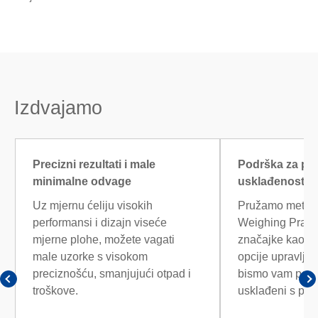
Izdvajamo
Precizni rezultati i male
Podrška za pa
minimalne odvage
usklađenost
Uz mjernu ćeliju visokih
Pružamo metod
performansi i dizajn viseće
Weighing Pract
mjerne plohe, možete vagati
značajke kao što
male uzorke s visokom
opcije upravlja
preciznošću, smanjujući otpad i
bismo vam pomo
troškove.
usklađeni s pro