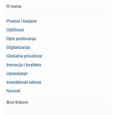
Cable USB TO RS232
O nama
CONVERTER,FTDI
Broj artikla:
64088427
Poslovi i karijere
Održivost
Zatražite ponudu
Opis poslovanja
Digitalizacija
Globalna prisutnost
CarePac OIML 10g/200g F2 Cal
Inovacija i kvaliteta
CarePac® Small 200g F2 / 10g F2, s dodatnom
opremom za rukovanje i čišćenje te certifikatom o
Upravljanje
umjeravanju
Investitorski odnosi
Broj artikla:
30550614
Novosti
Zatražite ponudu
Brzi linkovi