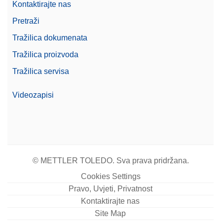
Kontaktirajte nas
CPS,200G,10G, ASTM,1,1,C
Pretraži
CarePac® Small 200 g/10 g razreda ASTM 1, s
Tražilica dokumenata
opremom za rukovanje i čišćenje te certifikatom o
kalibraciji
Tražilica proizvoda
Broj artikla:
11123101
Tražilica servisa
Zatražite ponudu
Videozapisi
Density Kit Standard & Advanced
Komplet za određivanje gustoće za krute uzorke; za
© METTLER TOLEDO. Sva prava pridržana.
upotrebu s vagama Advanced i Standard: MX, MR i
MA
Cookies Settings
Pravo, Uvjeti, Privatnost
Broj artikla:
30706714
Kontaktirajte nas
Site Map
Zatražite ponudu