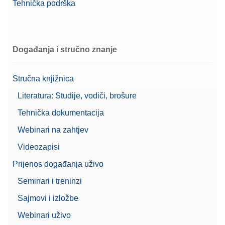
Tehnička podrška
Preporučeno za:
Kemijska industrija
Cable MX, MR USB-A (f) – USB-C (m)
Priključni kabel USB-A na USB-C; duljina 0,16 m
Događanja i stručno znanje
Broj artikla:
30893021
Stručna knjižnica
Zatražite ponudu
Literatura: Studije, vodiči, brošure
Tehnička dokumentacija
Cable MX, MR USB-C (m) – USB-A (m)
Webinari na zahtjev
Priključni kabel USB-C na USB-A; duljina 1,5 m
Videozapisi
Broj artikla:
30893022
Prijenos događanja uživo
Seminari i treninzi
Zatražite ponudu
Sajmovi i izložbe
Webinari uživo