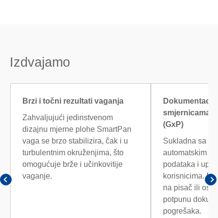
Izdvajamo
Brzi i točni rezultati vaganja
Dokumentacija
smjernicama z
Zahvaljujući jedinstvenom
(GxP)
dizajnu mjerne plohe SmartPan
vaga se brzo stabilizira, čak i u
Sukladna sa sm
turbulentnim okruženjima, što
automatskim bi
omogućuje brže i učinkovitije
podataka i upra
vaganje.
korisnicima. Pr
na pisač ili os
potpunu dokume
pogrešaka.