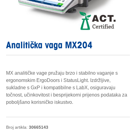
Analitička vaga MX204
MX analitičke vage pružaju brzo i stabilno vaganje s
ergonomskim ErgoDoors i StatusLight. Izdržljive,
sukladne s GxP i kompatibilne s LabX, osiguravaju
točnost, učinkovitost i besprijekorni prijenos podataka za
poboljšano korisničko iskustvo.
Broj artikla:
30665143