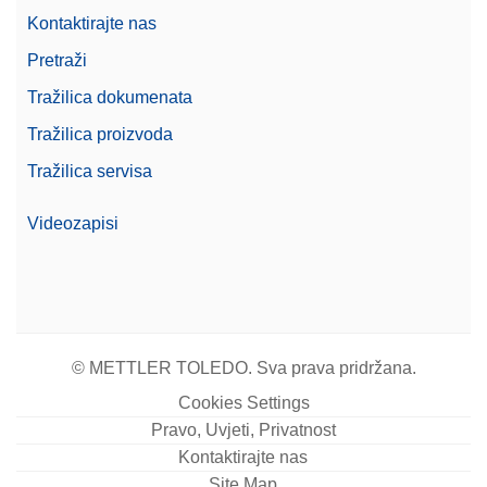
Kontaktirajte nas
Pretraži
Cable USB TO RS232
Tražilica dokumenata
CONVERTER,FTDI
Tražilica proizvoda
Broj artikla:
64088427
Tražilica servisa
Zatražite ponudu
Videozapisi
CarePac OIML 5g/100g F2 Cal
CarePac® Small 100g F2 / 5g F2, s dodatnom
© METTLER TOLEDO. Sva prava pridržana.
opremom za rukovanje i čišćenje te certifikatom o
Cookies Settings
umjeravanju
Pravo, Uvjeti, Privatnost
Broj artikla:
30550615
Kontaktirajte nas
Site Map