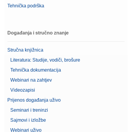
Tehnička podrška
Bluetooth RS232 Adapter (single)
Jednostruki Bluetooth RS232 serijski adapter za
Događanja i stručno znanje
bežičnu vezu između instrumenta i perifernog
uređaja.
Stručna knjižnica
Broj artikla:
30086494
Literatura: Studije, vodiči, brošure
Zatražite ponudu
Tehnička dokumentacija
Webinari na zahtjev
Videozapisi
Bluetooth/Wi-Fi USB Adapter
Prijenos događanja uživo
Bluetooth USB adapter za vage MX/MR za bežično
Seminari i treninzi
povezivanje
Sajmovi i izložbe
Broj artikla:
30893006
Webinari uživo