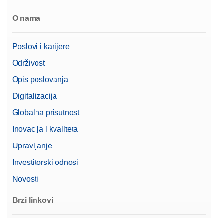
Zatražite ponudu
O nama
Poslovi i karijere
Cable MX, MR USB-A (f) – USB-C (m)
Održivost
Priključni kabel USB-A na USB-C; duljina 0,16 m
Opis poslovanja
Broj artikla:
30893021
Digitalizacija
Globalna prisutnost
Zatražite ponudu
Inovacija i kvaliteta
Upravljanje
Cable MX, MR USB-C (m) – USB-A (m)
Investitorski odnosi
Priključni kabel USB-C na USB-A; duljina 1,5 m
Novosti
Broj artikla:
30893022
Brzi linkovi
Zatražite ponudu