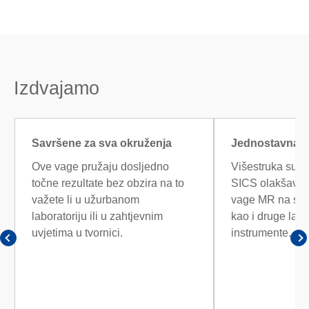
Izdvajamo
Savršene za sva okruženja
Jednostavna u
Ove vage pružaju dosljedno
Višestruka suče
točne rezultate bez obzira na to
SICS olakšavaj
važete li u užurbanom
vage MR na su
laboratoriju ili u zahtjevnim
kao i druge labo
uvjetima u tvornici.
instrumente.