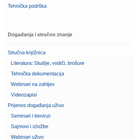
Tehnička podrška
Cable RS232 (m) - RS232 (f)
9-pinski muško-ženski kabel RS232 za povezivanje
vage s pisačem, računalom ili titratorom
Događanja i stručno znanje
Broj artikla:
11101051
Stručna knjižnica
Zatražite ponudu
Literatura: Studije, vodiči, brošure
Tehnička dokumentacija
Webinari na zahtjev
Cable USB TO RS232
Videozapisi
CONVERTER,FTDI
Prijenos događanja uživo
Broj artikla:
64088427
Seminari i treninzi
Zatražite ponudu
Sajmovi i izložbe
Webinari uživo