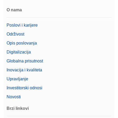
O nama
CarePac OIML 2g/50g F2 Cal
CarePac® Small 50g F2 / 2g F2, s dodatnom
Poslovi i karijere
opremom za rukovanje i čišćenje te certifikatom o
umjeravanju
Održivost
Broj artikla:
30550616
Opis poslovanja
Digitalizacija
Zatražite ponudu
Globalna prisutnost
Inovacija i kvaliteta
Upravljanje
CPS,50G,2G, ASTM,1,1,C
Investitorski odnosi
CarePac® Small 50 g/2 g razreda ASTM 1, s
opremom za rukovanje i čišćenje te certifikatom o
Novosti
kalibraciji
Broj artikla:
11123103
Brzi linkovi