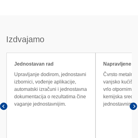
Izdvajamo
Jednostavan rad
Napravljene da
Upravljanje dodirom, jednostavni
Čvrsto metalno p
izbornici, vođenje aplikacije,
vanjsko kućište
automatski izračuni i jednostavna
vrlo otpornima 
dokumentacija o rezultatima čine
kemijska sredst
vaganje jednostavnijim.
jednostavnima z