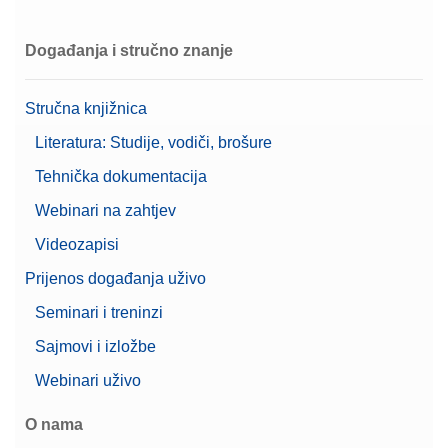
Događanja i stručno znanje
Cable USB TO RS232
CONVERTER,FTDI
Stručna knjižnica
Broj artikla:
64088427
Literatura: Studije, vodiči, brošure
Zatražite ponudu
Tehnička dokumentacija
Webinari na zahtjev
Videozapisi
CarePac OIML 2g/50g F2 Cal
Prijenos događanja uživo
CarePac® Small 50g F2 / 2g F2, s dodatnom
Seminari i treninzi
opremom za rukovanje i čišćenje te certifikatom o
umjeravanju
Sajmovi i izložbe
Broj artikla:
30550616
Webinari uživo
Zatražite ponudu
O nama