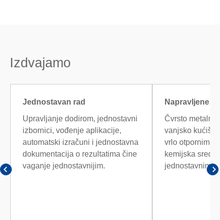
Izdvajamo
Jednostavan rad
Napravljene da
Upravljanje dodirom, jednostavni
Čvrsto metalno p
izbornici, vođenje aplikacije,
vanjsko kućište
automatski izračuni i jednostavna
vrlo otpornima 
dokumentacija o rezultatima čine
kemijska sredst
vaganje jednostavnijim.
jednostavnima z