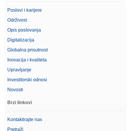
Poslovi i karijere
Održivost
CPS,50G,2G, ASTM,1,1,C
Opis poslovanja
CarePac® Small 50 g/2 g razreda ASTM 1, s
opremom za rukovanje i čišćenje te certifikatom o
Digitalizacija
kalibraciji
Globalna prisutnost
Broj artikla:
11123103
Inovacija i kvaliteta
Zatražite ponudu
Upravljanje
Investitorski odnosi
Novosti
Density Kit Standard & Advanced
Brzi linkovi
Komplet za određivanje gustoće za krute uzorke; za
upotrebu s vagama Advanced i Standard: MX, MR i
MA
Kontaktirajte nas
Broj artikla:
30706714
Pretraži