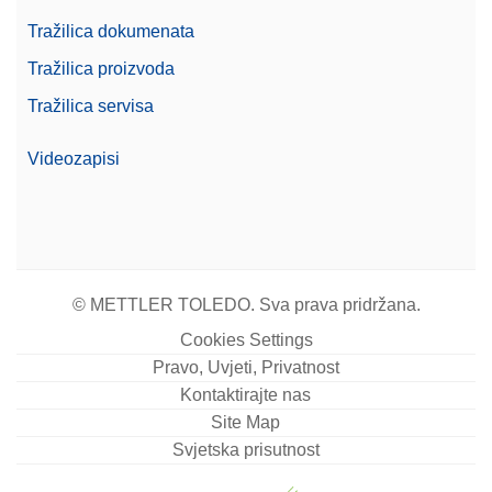
Tražilica dokumenata
Zatražite ponudu
Tražilica proizvoda
Tražilica servisa
Foot Pedal
Videozapisi
Pritiskanjem nožne papučice izvodite radnje na
vagi kao što su otvaranje vrata, tariranje,
postavljanje na nulu ili dodavanje rezultata. Može
se priključiti putem USB-A.
Broj artikla:
30312558
© METTLER TOLEDO. Sva prava pridržana.
Zatražite ponudu
Cookies Settings
Pravo, Uvjeti, Privatnost
Kontaktirajte nas
Site Map
Pisač RS-P25/00
Svjetska prisutnost
Matrični pisač, sučelje RS232, brzina ispisa 2,3