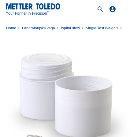
™
Your Partner in Precision
Home
Laboratorijska vaga
Ispitni utezi
Single Test Weights
Weight 20mg E1 PL