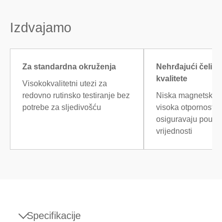
Izdvajamo
Za standardna okruženja
Nehrđajući čelik 
kvalitete
Visokokvalitetni utezi za
redovno rutinsko testiranje bez
Niska magnetska p
potrebe za sljedivošću
visoka otpornost n
osiguravaju pouz
vrijednosti
Specifikacije