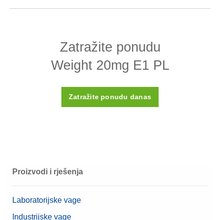
Specifikacije - Weight 20mg E1 PL
Zatražite ponudu
Dizajn
Žica
Weight 20mg E1 PL
Gustoća ρ
8000 (± 30) kg/m3
Osjetljivost X
< 0.02
Zatražite ponudu danas
Umjerni certifikat
Ne
Kućište
Plastično kućište (uključeno)
Materijal
Čelik visokog razreda
OIML klasa
E1
Proizvodi i rješenja
Nominalna vrijednost
20 mg
Laboratorijske vage
Industrijske vage