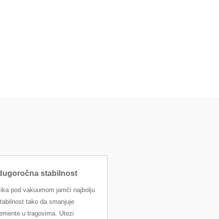
 dugoročna stabilnost
elika pod vakuumom jamči najbolju
tabilnost tako da smanjuje
lemente u tragovima. Utezi