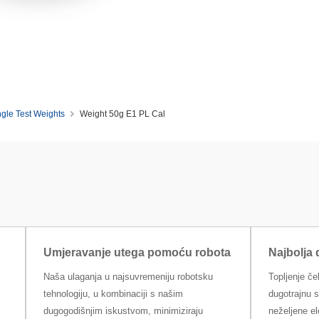
ngle Test Weights
Weight 50g E1 PL Cal
Umjeravanje utega pomoću robota
Najbolja
Naša ulaganja u najsuvremeniju robotsku
Topljenje č
tehnologiju, u kombinaciji s našim
dugotrajnu s
dugogodišnjim iskustvom, minimiziraju
neželjene e