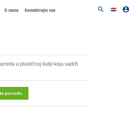
O nama
Kontaktirajte nas
l
zreda u plastičnoj kutiji koja sadrži
ite ponudu