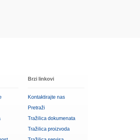
uumu
Brzi linkovi
e
Kontaktirajte nas
Pretraži
a
Tražilica dokumenata
Tražilica proizvoda
nost
Tražilica servisa