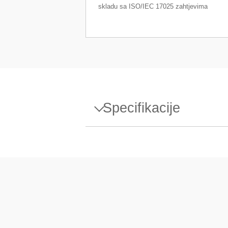
skladu sa ISO/IEC 17025 zahtjevima
Specifikacije
Specifikacije - Weight 50g E1
Dizajn
Gustoća ρ
Osjetljivost X