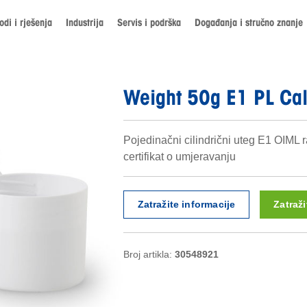
odi i rješenja
Industrija
Servis i podrška
Događanja i stručno znanje
Weight 50g E1 PL Ca
Pojedinačni cilindrični uteg E1 OIML ra
certifikat o umjeravanju
Zatražite informacije
Zatraž
Broj artikla:
30548921