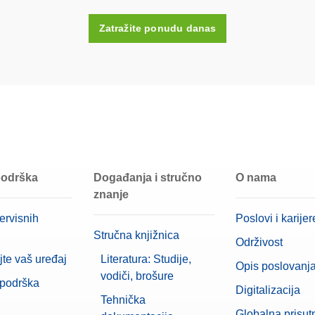
Da
Zatražite ponudu danas
Plastično kućište (uključeno)
Visoko legirani čelik, topljen u vak
E1
50 g
 podrška
Događanja i stručno
O nama
znanje
ervisnih
Poslovi i karijer
Stručna knjižnica
Održivost
jte vaš uređaj
Literatura: Studije,
Opis poslovanj
vodiči, brošure
 podrška
Digitalizacija
Tehnička
Globalna prisut