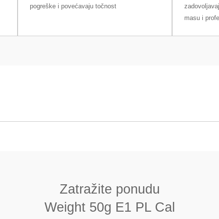
pogreške i povećavaju točnost
zadovoljavaj
masu i prof
 PL Cal
Jednodijelni (monoblok)
8000 (± 30) kg/m3
Zatražite ponudu
< 0.02
Weight 50g E1 PL Cal