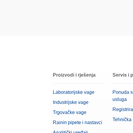
Umjerni certifikat
Kućište
Materijal
OIML klasa
Nominalna vrijednost
Proizvodi i rješenja
Servis i
Laboratorijske vage
Ponuda s
usluga
Industrijske vage
Registrira
Trgovačke vage
Tehnička
Rainin pipete i nastavci
Analitički uređaji