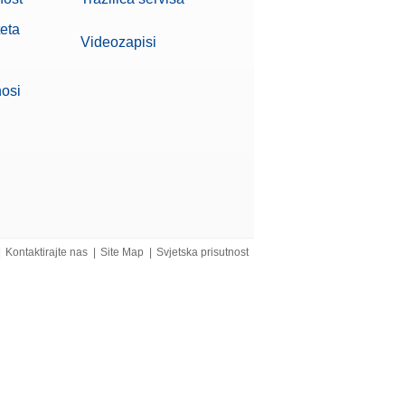
teta
Videozapisi
nosi
|
Kontaktirajte nas
|
Site Map
|
Svjetska prisutnost