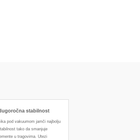
 dugoročna stabilnost
elika pod vakuumom jamči najbolju
tabilnost tako da smanjuje
lemente u tragovima. Utezi