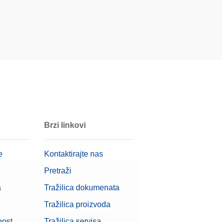
uumu
Brzi linkovi
e
Kontaktirajte nas
Pretraži
a
Tražilica dokumenata
Tražilica proizvoda
nost
Tražilica servisa