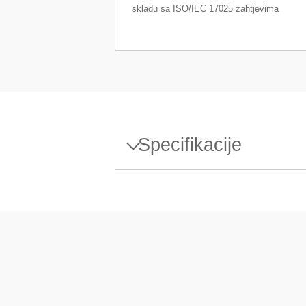
skladu sa ISO/IEC 17025 zahtjevima
Specifikacije
Specifikacije - Weight 20g E1
Dizajn
Gustoća ρ
Osjetljivost X