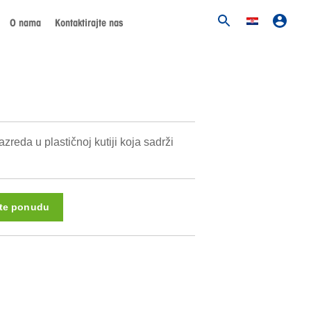
O nama
Kontaktirajte nas
l
zreda u plastičnoj kutiji koja sadrži
ite ponudu