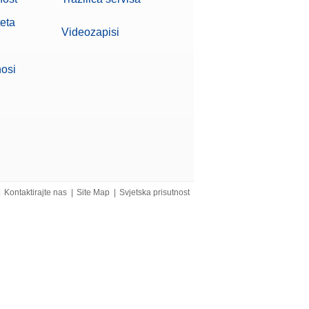
teta
Videozapisi
nosi
|
Kontaktirajte nas
|
Site Map
|
Svjetska prisutnost