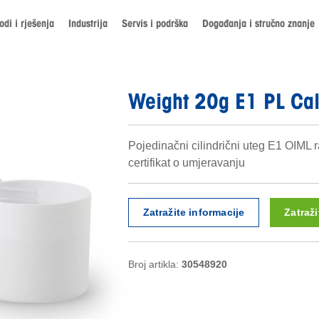
odi i rješenja
Industrija
Servis i podrška
Događanja i stručno znanje
Weight 20g E1 PL Ca
Pojedinačni cilindrični uteg E1 OIML ra
certifikat o umjeravanju
Zatražite informacije
Zatraž
Broj artikla:
30548920