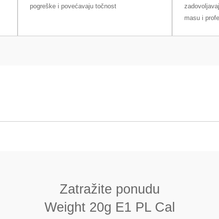
pogreške i povećavaju točnost
zadovoljavaj
masu i prof
 PL Cal
Jednodijelni (monoblok)
8000 (± 30) kg/m3
Zatražite ponudu
< 0.02
Weight 20g E1 PL Cal