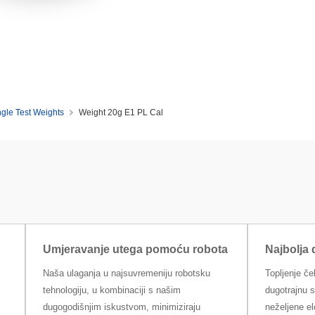
ngle Test Weights
Weight 20g E1 PL Cal
Umjeravanje utega pomoću robota
Najbolja
Naša ulaganja u najsuvremeniju robotsku
Topljenje č
tehnologiju, u kombinaciji s našim
dugotrajnu s
dugogodišnjim iskustvom, minimiziraju
neželjene e