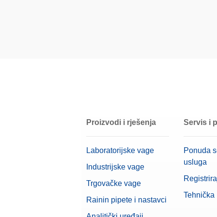
Umjerni certifikat
Kućište
Materijal
OIML klasa
Nominalna vrijednost
Proizvodi i rješenja
Servis i
Laboratorijske vage
Ponuda s
usluga
Industrijske vage
Registrira
Trgovačke vage
Tehnička
Rainin pipete i nastavci
Analitički uređaji