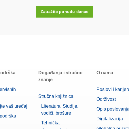
Da
Zatražite ponudu danas
Plastično kućište (uključeno)
Visoko legirani čelik, topljen u vak
E1
20 g
 podrška
Događanja i stručno
O nama
znanje
ervisnih
Poslovi i karijer
Stručna knjižnica
Održivost
jte vaš uređaj
Literatura: Studije,
Opis poslovanj
vodiči, brošure
 podrška
Digitalizacija
Tehnička
Globalna prisut