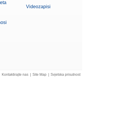
teta
Videozapisi
nosi
|
Kontaktirajte nas
|
Site Map
|
Svjetska prisutnost