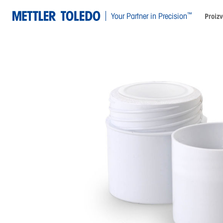
™
Your Partner in Precision
Proizv