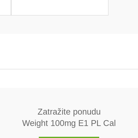
E1 PL Cal
Žica
8000 (± 30) kg/m3
Zatražite ponudu
< 0.02
Weight 100mg E1 PL Cal
Da