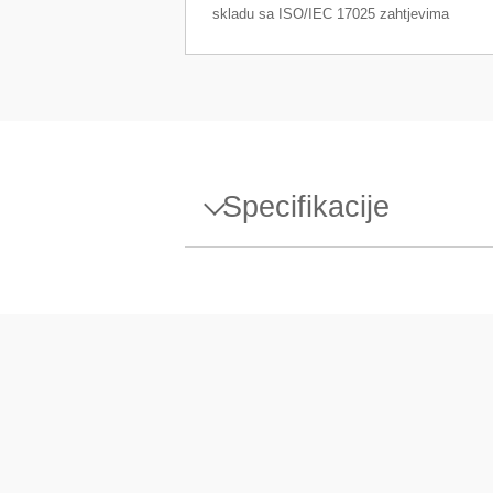
skladu sa ISO/IEC 17025 zahtjevima
Specifikacije
Specifikacije - Weight 100mg 
Dizajn
Gustoća ρ
Osjetljivost X
Umjerni certifikat