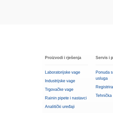
Kućište
Materijal
OIML klasa
Nominalna vrijednost
Proizvodi i rješenja
Servis i
Laboratorijske vage
Ponuda s
usluga
Industrijske vage
Registrira
Trgovačke vage
Tehnička
Rainin pipete i nastavci
Analitički uređaji