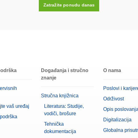
Zatražite ponudu danas
Plastično kućište (uključeno)
Čelik visokog razreda
E1
100 mg
 podrška
Događanja i stručno
O nama
znanje
ervisnih
Poslovi i karijer
Stručna knjižnica
Održivost
jte vaš uređaj
Literatura: Studije,
Opis poslovanj
vodiči, brošure
 podrška
Digitalizacija
Tehnička
Globalna prisut
dokumentacija