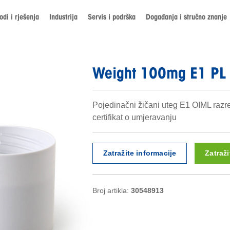
odi i rješenja
Industrija
Servis i podrška
Događanja i stručno znanje
Weight 100mg E1 PL 
Pojedinačni žičani uteg E1 OIML razred
certifikat o umjeravanju
Zatražite informacije
Zatraž
Broj artikla:
30548913