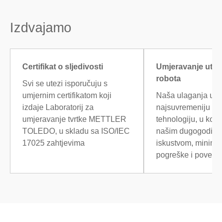
Izdvajamo
Certifikat o sljedivosti
Umjeravanje ute
robota
Svi se utezi isporučuju s
umjernim certifikatom koji
Naša ulaganja u
izdaje Laboratorij za
najsuvremeniju ro
umjeravanje tvrtke METTLER
tehnologiju, u komb
TOLEDO, u skladu sa ISO/IEC
našim dugogodišn
17025 zahtjevima
iskustvom, minimiz
pogreške i poveća