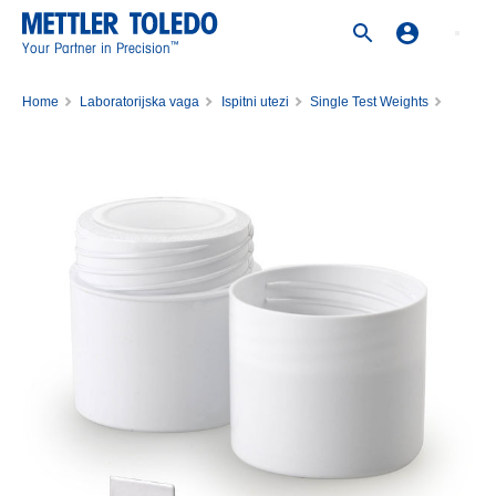
™
Your Partner in Precision
Home
Laboratorijska vaga
Ispitni utezi
Single Test Weights
Weight 20mg M1 PL C E