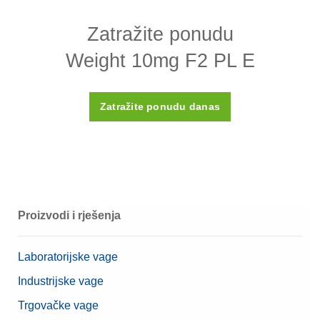
Zatražite ponudu
Dizajn
List
Weight 10mg F2 PL E
Gustoća ρ
7950 (± 140) kg/m3
Osjetljivost X
< 0,8
Zatražite ponudu danas
Umjerni certifikat
Ne
Kućište
Plastično kućište (uključeno)
Materijal
Nehrđajući čelik 304
OIML klasa
F2
Proizvodi i rješenja
Nominalna vrijednost
10 mg
Laboratorijske vage
Industrijske vage
Trgovačke vage