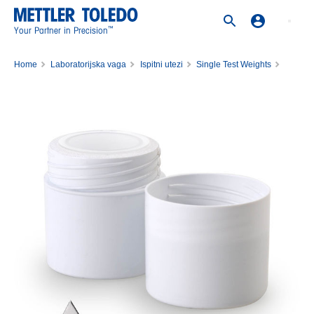
™
Your Partner in Precision
Home
Laboratorijska vaga
Ispitni utezi
Single Test Weights
Weight 10mg F2 PL E